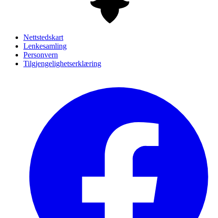
Nettstedskart
Lenkesamling
Personvern
Tilgjengelighetserklæring