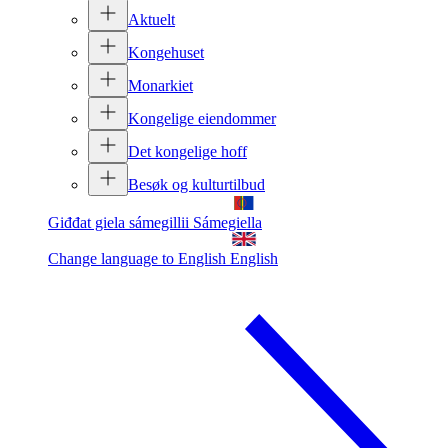
Aktuelt
Kongehuset
Monarkiet
Kongelige eiendommer
Det kongelige hoff
Besøk og kulturtilbud
Giđđat giela sámegillii
Sámegiella
Change language to English
English