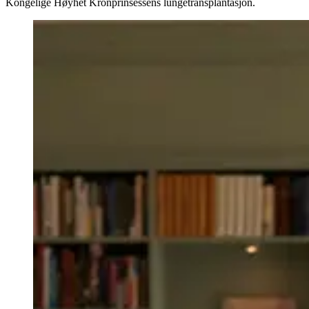
Kongelige Høyhet Kronprinsessens lungetransplantasjon.