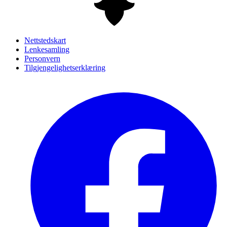
Nettstedskart
Lenkesamling
Personvern
Tilgjengelighetserklæring