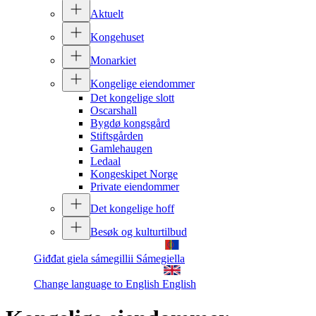
Aktuelt
Kongehuset
Monarkiet
Kongelige eiendommer
Det kongelige slott
Oscarshall
Bygdø kongsgård
Stiftsgården
Gamlehaugen
Ledaal
Kongeskipet Norge
Private eiendommer
Det kongelige hoff
Besøk og kulturtilbud
Giđđat giela sámegillii
Sámegiella
Change language to English
English