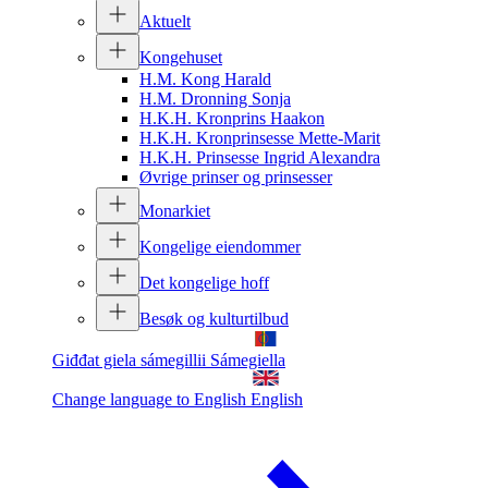
Aktuelt
Kongehuset
H.M. Kong Harald
H.M. Dronning Sonja
H.K.H. Kronprins Haakon
H.K.H. Kronprinsesse Mette-Marit
H.K.H. Prinsesse Ingrid Alexandra
Øvrige prinser og prinsesser
Monarkiet
Kongelige eiendommer
Det kongelige hoff
Besøk og kulturtilbud
Giđđat giela sámegillii
Sámegiella
Change language to English
English