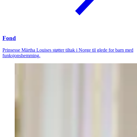
Fond
Prinsesse Märtha Louises støtter tiltak i Norge til glede for barn med
funksjonshemming.