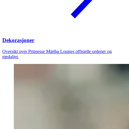
Dekorasjoner
Oversikt over Prinsesse Märtha Louises offisielle ordener og
medaljer.