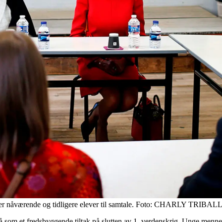
ter nåværende og tidligere elever til samtale. Foto: CHARLY TRIB
å som et fredsbyggende tiltak på slutten av 1. verdenskrig. Unge menne