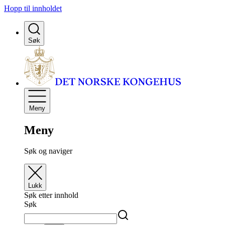
Hopp til innholdet
Søk
Meny
Meny
Søk og naviger
Lukk
Søk etter innhold
Søk