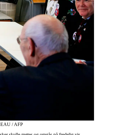
ALLEAU / AFP
sker skulle møtes og omgås på fredelig vis.