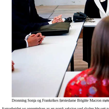
Dronning Sonja og Frankrikes førstedame Brigitte Macron mø
Samarbeidet og opprettelsen av en norsk seksjon ved skolen ble sett p