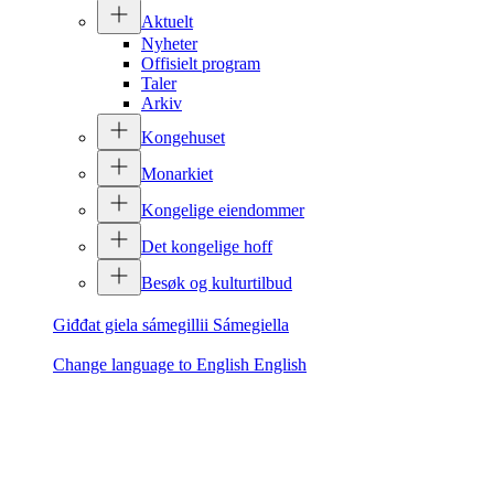
Aktuelt
Nyheter
Offisielt program
Taler
Arkiv
Kongehuset
Monarkiet
Kongelige eiendommer
Det kongelige hoff
Besøk og kulturtilbud
Giđđat giela sámegillii
Sámegiella
Change language to English
English