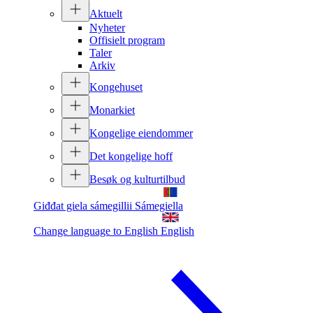
Aktuelt
Nyheter
Offisielt program
Taler
Arkiv
Kongehuset
Monarkiet
Kongelige eiendommer
Det kongelige hoff
Besøk og kulturtilbud
Giđđat giela sámegillii
Sámegiella
Change language to English
English