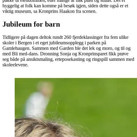
pakke ut eiendommen, etter mange år bak plast og stillas. Det er
hyggelig at folk kan komme på besøk igjen, siden dette også er et
viktig museum, sa Kronprins Haakon fra scenen.
Jubileum for barn
Tidligere på dagen deltok rundt 260 fjerdeklassinger fra fem ulike
skoler i Bergen i et eget jubileumsopplegg i parken på
Gamlehaugen. Sammen med Garden ble det lek og moro, og til og
med Bli med-dans. Dronning Sonja og Kronprinsparet fikk prøve
seg både på ansiktsmaling, erteposekasting og ringspill sammen med
skoleelevene.