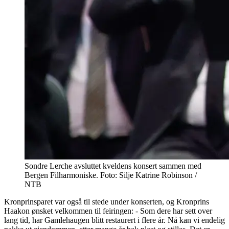
Sondre Lerche avsluttet kveldens konsert sammen med
Bergen Filharmoniske. Foto: Silje Katrine Robinson /
NTB
Kronprinsparet var også til stede under konserten, og Kronprins
Haakon ønsket velkommen til feiringen: - Som dere har sett over
lang tid, har Gamlehaugen blitt restaurert i flere år. Nå kan vi endelig