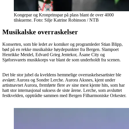
Kongepar og Kronprinspar på plass blant de over 4000
tilskuerne. Foto: Silje Katrine Robinson / NTB
Musikalske overraskelser
Konserten, som ble ledet av komiker og programleder Stian Blipp,
bød på en rekke musikalske høydepunkter fra Bergen. Slampoet
Henrikke Meidel, Edvard Grieg Jentekor, Åsane City og
Sjøforsvarets musikkorps var blant de som underholdt fra scenen.
Det ble stor jubel da kveldens hemmelige overraskelsesartister ble
avslørt: Aurora og Sondre Lerche. Aurora Aksnes, kjent under
artistnavnet Aurora, fremførte flere av sine mest kjente hits, som har
hatt stor internasjonal suksess de siste årene. Lerche, som avsluttet
festkvelden, opptrådte sammen med Bergen Filharmoniske Orkester.