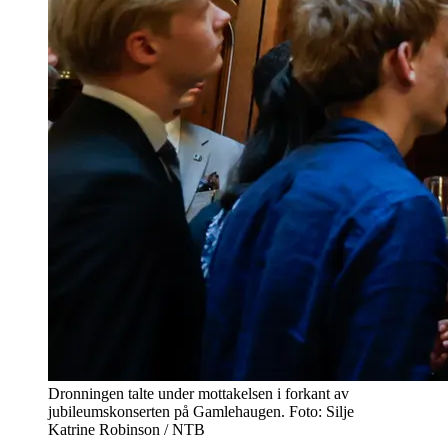
Dronningen talte under mottakelsen i forkant av
jubileumskonserten på Gamlehaugen. Foto: Silje
Katrine Robinson / NTB