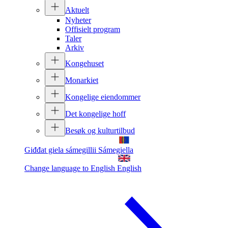
Aktuelt
Nyheter
Offisielt program
Taler
Arkiv
Kongehuset
Monarkiet
Kongelige eiendommer
Det kongelige hoff
Besøk og kulturtilbud
Giđđat giela sámegillii
Sámegiella
Change language to English
English