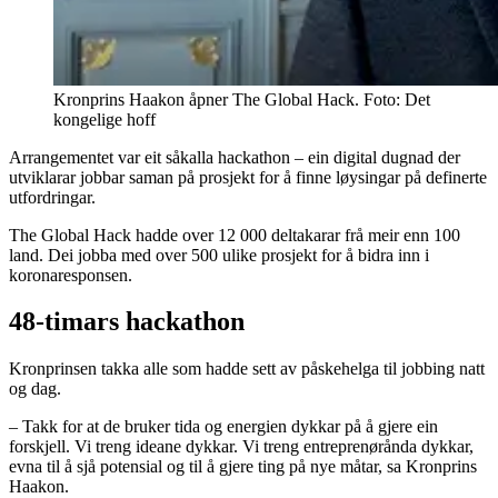
Kronprins Haakon åpner The Global Hack. Foto: Det
kongelige hoff
Arrangementet var eit såkalla hackathon – ein digital dugnad der
utviklarar jobbar saman på prosjekt for å finne løysingar på definerte
utfordringar.
The Global Hack hadde over 12 000 deltakarar frå meir enn 100
land. Dei jobba med over 500 ulike prosjekt for å bidra inn i
koronaresponsen.
48-timars hackathon
Kronprinsen takka alle som hadde sett av påskehelga til jobbing natt
og dag.
– Takk for at de bruker tida og energien dykkar på å gjere ein
forskjell. Vi treng ideane dykkar. Vi treng entreprenørånda dykkar,
evna til å sjå potensial og til å gjere ting på nye måtar, sa Kronprins
Haakon.