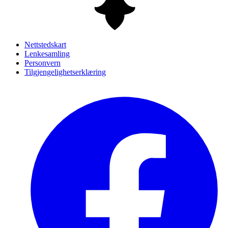
Nettstedskart
Lenkesamling
Personvern
Tilgjengelighetserklæring