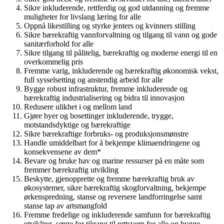
Sikre inkluderende, rettferdig og god utdanning og fremme
muligheter for livslang læring for alle
Oppnå likestilling og styrke jenters og kvinners stilling
Sikre bærekraftig vannforvaltning og tilgang til vann og gode
sanitærforhold for alle
Sikre tilgang til pålitelig, bærekraftig og moderne energi til en
overkommelig pris
Fremme varig, inkluderende og bærekraftig økonomisk vekst,
full sysselsetting og anstendig arbeid for alle
Bygge robust infrastruktur, fremme inkluderende og
bærekraftig industrialisering og bidra til innovasjon
Redusere ulikhet i og mellom land
Gjøre byer og bosettinger inkluderende, trygge,
motstandsdyktige og bærekraftige
Sikre bærekraftige forbruks- og produksjonsmønstre
Handle umiddelbart for å bekjempe klimaendringene og
konsekvensene av dem*
Bevare og bruke hav og marine ressurser på en måte som
fremmer bærekraftig utvikling
Beskytte, gjenopprette og fremme bærekraftig bruk av
økosystemer, sikre bærekraftig skogforvaltning, bekjempe
ørkenspredning, stanse og reversere landforringelse samt
stanse tap av artsmangfold
Fremme fredelige og inkluderende samfunn for bærekraftig
utvikling, sørge for tilgang til rettsvern for alle og bygge