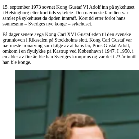
15. september 1973 sovnet Kong Gustaf VI Adolf inn på sykehuset
i Helsingborg etter kort tids sykeleie. Den nærmeste familien var
samlet på sykehuset da døden inntraff. Kort tid etter forlot hans
sønnesønn – Sveriges nye konge – sykehuset.
Få dager senere avga Kong Carl XVI Gustaf eden til den svenske
grunnloven i Rikssalen på Stockholms slott. Kong Carl Gustaf var
nærmeste tronarving som følge av at hans far, Prins Gustaf Adolf,
omkom i en flyulykke på Kastrup ved København i 1947. I 1950, i
en alder av fire år, ble han Sveriges kronprins og var det i 23 år inntil
han ble konge.