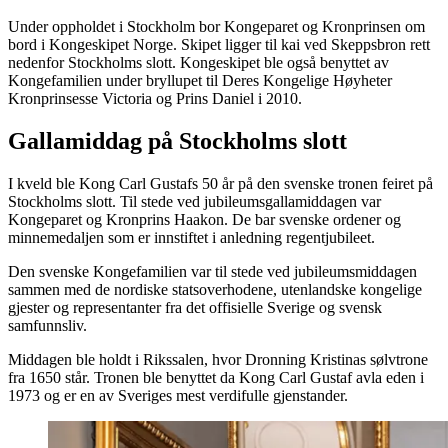
Under oppholdet i Stockholm bor Kongeparet og Kronprinsen om
bord i Kongeskipet Norge. Skipet ligger til kai ved Skeppsbron rett
nedenfor Stockholms slott. Kongeskipet ble også benyttet av
Kongefamilien under bryllupet til Deres Kongelige Høyheter
Kronprinsesse Victoria og Prins Daniel i 2010.
Gallamiddag på Stockholms slott
I kveld ble Kong Carl Gustafs 50 år på den svenske tronen feiret på
Stockholms slott. Til stede ved jubileumsgallamiddagen var
Kongeparet og Kronprins Haakon. De bar svenske ordener og
minnemedaljen som er innstiftet i anledning regentjubileet.
Den svenske Kongefamilien var til stede ved jubileumsmiddagen
sammen med de nordiske statsoverhodene, utenlandske kongelige
gjester og representanter fra det offisielle Sverige og svensk
samfunnsliv.
Middagen ble holdt i Rikssalen, hvor Dronning Kristinas sølvtrone
fra 1650 står. Tronen ble benyttet da Kong Carl Gustaf avla eden i
1973 og er en av Sveriges mest verdifulle gjenstander.