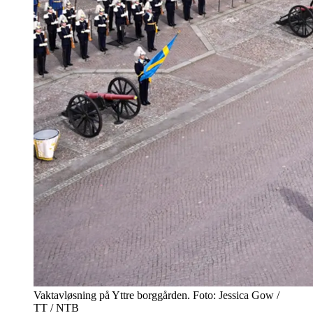
Vaktavløsning på Yttre borggården. Foto: Jessica Gow /
TT / NTB