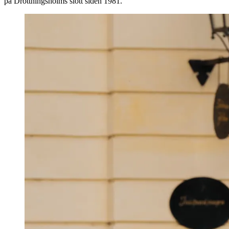
på Drottningsholms slott siden 1981.