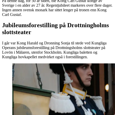
På denne dag, for 50 år siden, ble Kong Carl Gustaf konge av
Sverige i en alder av 27 år. Regentjubileet markeres over flere dager.
Ingen annen svensk monark har sittet lenger på tronen enn Kong
Carl Gustaf.
Jubileumsforestilling på Drottningholms
slottsteater
I går var Kong Harald og Dronning Sonja til stede ved Kungliga
Operans jubileumsforestilling på Drottningsholms slottsteater på
Lovön i Mälaren, utenfor Stockholm. Kungliga baletten og
Kungliga hovkapellet medvirket også i forestillingen.