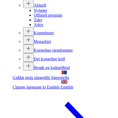
Aktuelt
Nyheter
Offisielt program
Taler
Arkiv
Kongehuset
Monarkiet
Kongelige eiendommer
Det kongelige hoff
Besøk og kulturtilbud
Giđđat giela sámegillii
Sámegiella
Change language to English
English