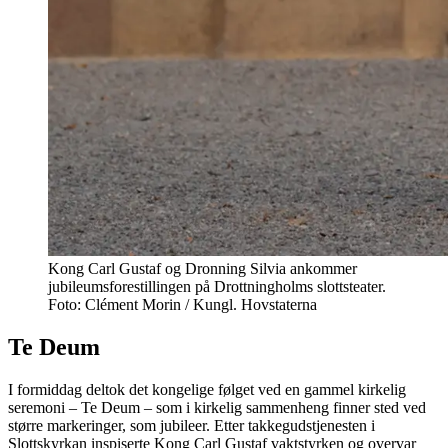
Kong Carl Gustaf og Dronning Silvia ankommer
jubileumsforestillingen på Drottningholms slottsteater.
Foto: Clément Morin / Kungl. Hovstaterna
Te Deum
I formiddag deltok det kongelige følget ved en gammel kirkelig
seremoni – Te Deum – som i kirkelig sammenheng finner sted ved
større markeringer, som jubileer. Etter takkegudstjenesten i
Slottskyrkan inspiserte Kong Carl Gustaf vaktstyrken og overvar