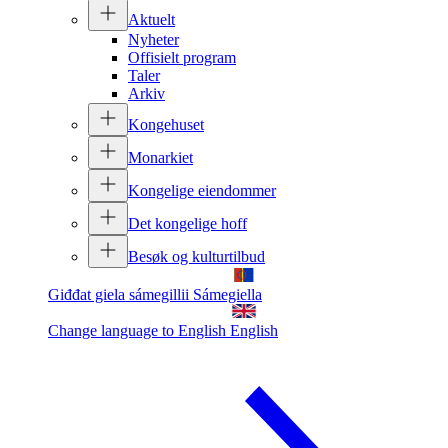
Aktuelt
Nyheter
Offisielt program
Taler
Arkiv
Kongehuset
Monarkiet
Kongelige eiendommer
Det kongelige hoff
Besøk og kulturtilbud
Giđđat giela sámegillii
Sámegiella
Change language to English
English