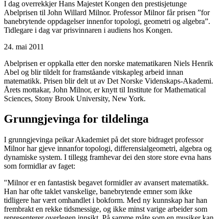
I dag overrekkjer Hans Majestet Kongen den prestisjetunge
Abelprisen til John Willard Milnor. Professor Milnor får prisen ”for
banebrytende oppdagelser innenfor topologi, geometri og algebra”.
Tidlegare i dag var prisvinnaren i audiens hos Kongen.
24. mai 2011
Abelprisen er oppkalla etter den norske matematikaren Niels Henrik
Abel og blir tildelt for framståande vitskapleg arbeid innan
matematikk. Prisen blir delt ut av Det Norske Videnskaps-Akademi.
Årets mottakar, John Milnor, er knytt til Institute for Mathematical
Sciences, Stony Brook University, New York.
Grunngjevinga for tildelinga
I grunngjevinga peikar Akademiet på det store bidraget professor
Milnor har gjeve innanfor topologi, differensialgeometri, algebra og
dynamiske system. I tillegg framhevar dei den store store evna hans
som formidlar av faget:
"Milnor er en fantastisk begavet formidler av avansert matematikk.
Han har ofte taklet vanskelige, banebrytende emner som ikke
tidligere har vært omhandlet i bokform. Med ny kunnskap har han
frembrakt en rekke tidsmessige, og ikke minst varige arbeider som
representerer overlegen innsikt. På samme måte som en musiker kan