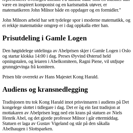
være en inspirert komponist og en karismatisk utøver, er
matematikeren John Milnor både en oppdager og en formidler."
John Milnors arbeid har sett tydelege spor i moderne matematikk, og
ei rekkje matematiske omgrep er i dag oppkalla etter han.
Prisutdeling i Gamle Logen
Den høgtidelege utdelinga av Abelprisen skjer i Gamle Logen i Oslo
og startar klokka 14:00 i dag. Preses Øyvind Østerud held
opningstalen, og leiaren i Abelkomiteen, Ragni Piene, vil utdjupe
grunngjevinga frå komiteen.
Prisen blir overrekt av Hans Majestet Kong Harald.
Audiens og kransnedlegging
Tradisjonen tru tok Kong Harald imot prisvinnaren i audiens på Det
kongelege slottet i tidlegare i dag. Det er òg ein fast tradisjon at
mottakaren av Abelprisen legg ned ein krans på statuen av Niels
Henrik Abel, og det gjorde professor Milnor i går ettermiddag.
Statuen er laga av Gustav Vigeland og står på den såkalla
Abelhaugen i Slottsparken.