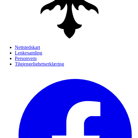
Nettstedskart
Lenkesamling
Personvern
Tilgjengelighetserklæring