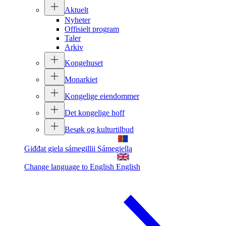
Aktuelt
Nyheter
Offisielt program
Taler
Arkiv
Kongehuset
Monarkiet
Kongelige eiendommer
Det kongelige hoff
Besøk og kulturtilbud
Giđđat giela sámegillii
Sámegiella
Change language to English
English