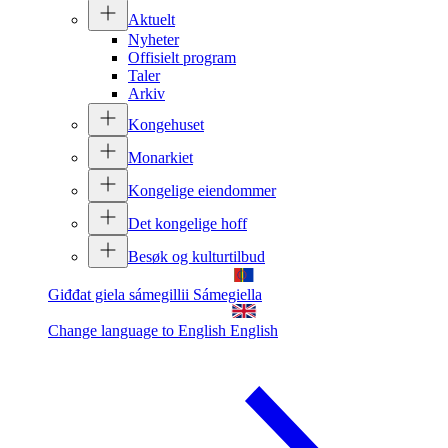
Aktuelt
Nyheter
Offisielt program
Taler
Arkiv
Kongehuset
Monarkiet
Kongelige eiendommer
Det kongelige hoff
Besøk og kulturtilbud
Giđđat giela sámegillii
Sámegiella
Change language to English
English