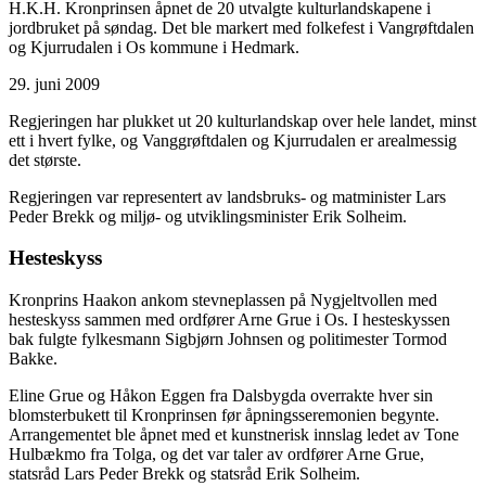
H.K.H. Kronprinsen åpnet de 20 utvalgte kulturlandskapene i
jordbruket på søndag. Det ble markert med folkefest i Vangrøftdalen
og Kjurrudalen i Os kommune i Hedmark.
29. juni 2009
Regjeringen har plukket ut 20 kulturlandskap over hele landet, minst
ett i hvert fylke, og Vanggrøftdalen og Kjurrudalen er arealmessig
det største.
Regjeringen var representert av landsbruks- og matminister Lars
Peder Brekk og miljø- og utviklingsminister Erik Solheim.
Hesteskyss
Kronprins Haakon ankom stevneplassen på Nygjeltvollen med
hesteskyss sammen med ordfører Arne Grue i Os. I hesteskyssen
bak fulgte fylkesmann Sigbjørn Johnsen og politimester Tormod
Bakke.
Eline Grue og Håkon Eggen fra Dalsbygda overrakte hver sin
blomsterbukett til Kronprinsen før åpningsseremonien begynte.
Arrangementet ble åpnet med et kunstnerisk innslag ledet av Tone
Hulbækmo fra Tolga, og det var taler av ordfører Arne Grue,
statsråd Lars Peder Brekk og statsråd Erik Solheim.