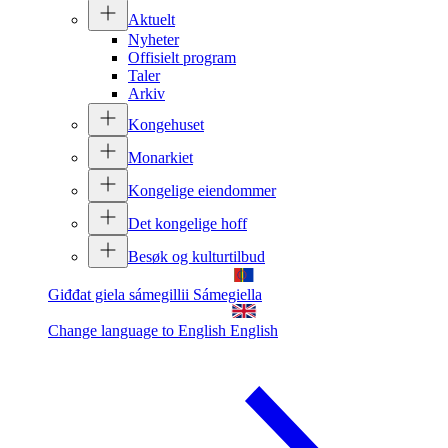
Aktuelt
Nyheter
Offisielt program
Taler
Arkiv
Kongehuset
Monarkiet
Kongelige eiendommer
Det kongelige hoff
Besøk og kulturtilbud
Giđđat giela sámegillii
Sámegiella
Change language to English
English