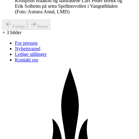
Kronprins Haakon og statsrådene Lars Peder Brekk og
Erik Solheim på setra Spellmovollen i Vangrøftdalen
(Foto: Astraea Antal, LMD)
Forrige
Neste
+
3
bilder
For pressen
Nyhetsvarsel
Ledige stillinger
Kontakt oss