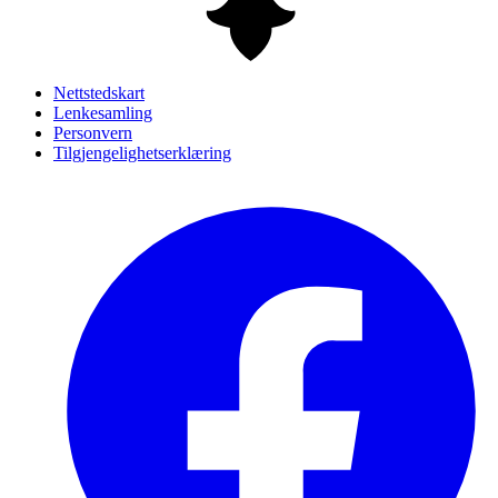
Nettstedskart
Lenkesamling
Personvern
Tilgjengelighetserklæring