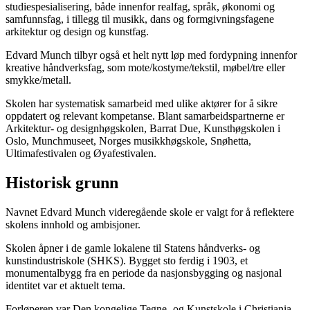
studiespesialisering, både innenfor realfag, språk, økonomi og
samfunnsfag, i tillegg til musikk, dans og formgivningsfagene
arkitektur og design og kunstfag.
Edvard Munch tilbyr også et helt nytt løp med fordypning innenfor
kreative håndverksfag, som mote/kostyme/tekstil, møbel/tre eller
smykke/metall.
Skolen har systematisk samarbeid med ulike aktører for å sikre
oppdatert og relevant kompetanse. Blant samarbeidspartnerne er
Arkitektur- og designhøgskolen, Barrat Due, Kunsthøgskolen i
Oslo, Munchmuseet, Norges musikkhøgskole, Snøhetta,
Ultimafestivalen og Øyafestivalen.
Historisk grunn
Navnet Edvard Munch videregående skole er valgt for å reflektere
skolens innhold og ambisjoner.
Skolen åpner i de gamle lokalene til Statens håndverks- og
kunstindustriskole (SHKS). Bygget sto ferdig i 1903, et
monumentalbygg fra en periode da nasjonsbygging og nasjonal
identitet var et aktuelt tema.
Forløperen var Den kongelige Tegne- og Kunstskole i Christiania