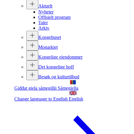
Aktuelt
Nyheter
Offisielt program
Taler
Arkiv
Kongehuset
Monarkiet
Kongelige eiendommer
Det kongelige hoff
Besøk og kulturtilbud
Giđđat giela sámegillii
Sámegiella
Change language to English
English