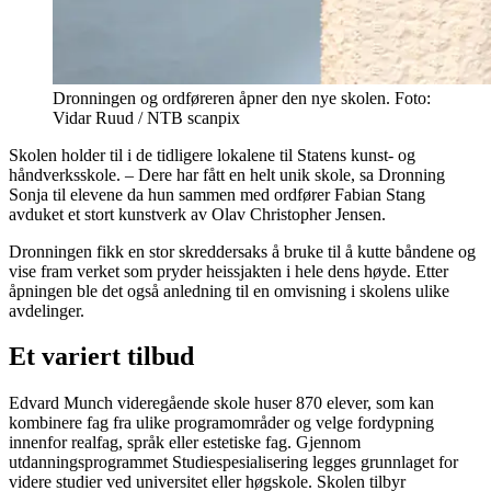
Dronningen og ordføreren åpner den nye skolen. Foto:
Vidar Ruud / NTB scanpix
Skolen holder til i de tidligere lokalene til Statens kunst- og
håndverksskole. – Dere har fått en helt unik skole, sa Dronning
Sonja til elevene da hun sammen med ordfører Fabian Stang
avduket et stort kunstverk av Olav Christopher Jensen.
Dronningen fikk en stor skreddersaks å bruke til å kutte båndene og
vise fram verket som pryder heissjakten i hele dens høyde. Etter
åpningen ble det også anledning til en omvisning i skolens ulike
avdelinger.
Et variert tilbud
Edvard Munch videregående skole huser 870 elever, som kan
kombinere fag fra ulike programområder og velge fordypning
innenfor realfag, språk eller estetiske fag. Gjennom
utdanningsprogrammet Studiespesialisering legges grunnlaget for
videre studier ved universitet eller høgskole. Skolen tilbyr