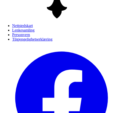
Nettstedskart
Lenkesamling
Personvern
Tilgjengelighetserklæring