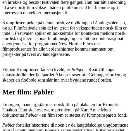
en årrekke og besøkt festivalen flere ganger. Han har fått anledning
til å se norsk film vokse - både i publikumstall her hjemme og i
interressen de vekker internasjonalt.
Kronprinsen pekte på denne positive utviklingen i åpningstalen sin,
og ga Filmfestivalen sin del av æren for vekstperioden norsk film er
inne i. Festivalen spiller en nøkkelrolle for kontakten mellom norsk,
nordisk og internasjonal filmbransje, og har fått bred internasjonal
anerkjennelse for programmet New Nordic Films der
filmprodusenter fra alle verdenshjørner kommer sammen om
prosjekter på tvers av landegrensene.
Filmen Kronprinsen får se i kveld, er
Bølgen -
Roar Uthaugs
katastrofefilm der fjellpartiet Åkneset raser ut i Geirangerfjorden og
skaper en flodbøle som slår inn over bygdene rundt fjorden.
Mer film: Pøbler
I morgen, mandag, står mer norsk film på plakaten for Kronprins
Haakon. Han skal overvære premièren på Kari Anne Moes
dokumentar
Pøbler -
en film som er støttet av Kronprinsparets fond.
Pøbler
forteller historiene til noen av de langtidsledige ungdommene
som får hjelp gjennom Fondets samarbeidspartner, Pøbelprosjektet,