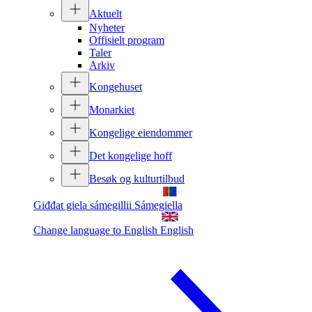
Aktuelt
Nyheter
Offisielt program
Taler
Arkiv
Kongehuset
Monarkiet
Kongelige eiendommer
Det kongelige hoff
Besøk og kulturtilbud
Giđđat giela sámegillii
Sámegiella
Change language to English
English