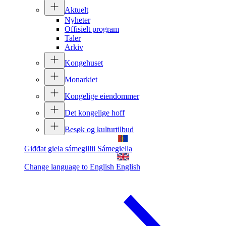
Aktuelt
Nyheter
Offisielt program
Taler
Arkiv
Kongehuset
Monarkiet
Kongelige eiendommer
Det kongelige hoff
Besøk og kulturtilbud
Giđđat giela sámegillii
Sámegiella
Change language to English
English