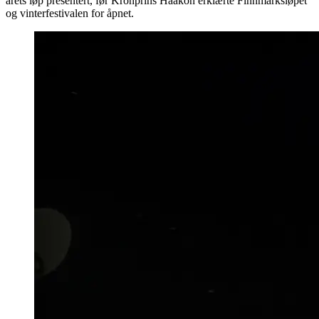
årets løp presentert, før Kronprins Haakon erklærte Finnmarksløpet
og vinterfestivalen for åpnet.