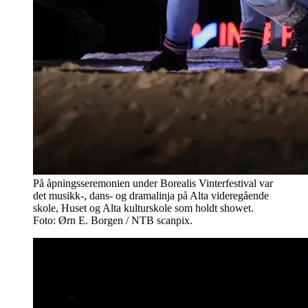
På åpningsseremonien under Borealis Vinterfestival var
det musikk-, dans- og dramalinja på Alta videregående
skole, Huset og Alta kulturskole som holdt showet.
Foto: Ørn E. Borgen / NTB scanpix.