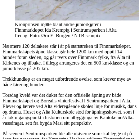
Kronprinsen møtte blant andre juniorkjører i
Finnmarkløpet Ida Krempig i Sentrumsparken i Alta
fredag. Foto: Ørn E. Borgen / NTB scanpix
Nærmere 120 deltakere står i år på startstreken til Finnmarksløpet.
Finnmarksløpets åpne klasse går hele 1200 km med opptil 14
hunder foran sleden, og går tvers over Finnmark fylke, fra Alta til
Kirkenes og tilbake. I tillegg arrangeres det en 500 km-klasse og en
juniorklasse på 205 km.
Trekkhundløp er en meget utfordrende øvelse, som krever mye av
både fører og hunder.
Torsdag kveld var det duket for den offisielle åpning av både
Finnmarksløpet og Borealis vinterfestival i Sentrumsparken i Alta.
Elever og lærere ved Alta videregående skoles linje for musikk, dans
og drama. Huset og Alta Kulturskole stod for åpningsshowet, som i
år tok utgangspunkt i historien om utbygginga av Kautokeino/Alta-
vassdraget, sett fra bygda Masi sitt perspektiv.
På scenen i Sentrumsparken ble alle utøverne som skal legge ut på