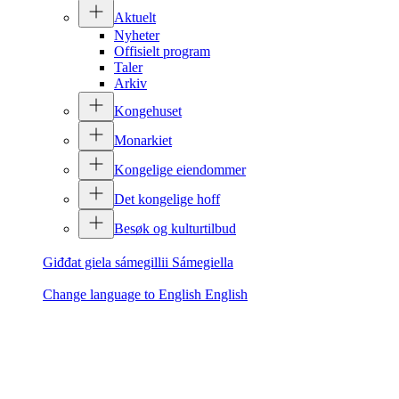
Aktuelt
Nyheter
Offisielt program
Taler
Arkiv
Kongehuset
Monarkiet
Kongelige eiendommer
Det kongelige hoff
Besøk og kulturtilbud
Giđđat giela sámegillii
Sámegiella
Change language to English
English