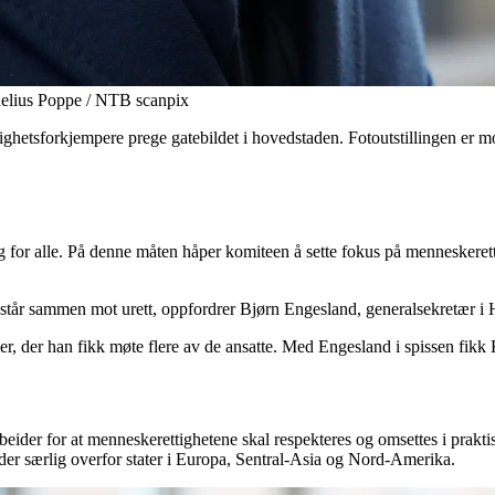
elius Poppe / NTB scanpix
etsforkjempere prege gatebildet i hovedstaden. Fotoutstillingen er mont
g for alle. På denne måten håper komiteen å sette fokus på menneskerett
r vi står sammen mot urett, oppfordrer Bjørn Engesland, generalsekretær
er, der han fikk møte flere av de ansatte. Med Engesland i spissen fik
rbeider for at menneskerettighetene skal respekteres og omsettes i prakt
er særlig overfor stater i Europa, Sentral-Asia og Nord-Amerika.