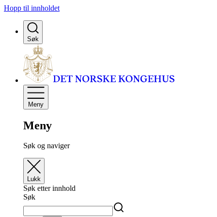
Hopp til innholdet
Søk
Meny
Meny
Søk og naviger
Lukk
Søk etter innhold
Søk