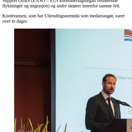
Support Office (EASO – EUs koordineringsorgan vedrørende
flyktninger og migrasjon) og andre aktører innenfor samme felt.
Konferansen, som har Utlendingsnemnda som medarrangør, varer
over to dager.