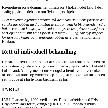
Kronprinsen roste dommernes innsats for å holde hodet kaldt i den
stadig pågående debatten om flyktningers skjebne.
-
I et krevende offentlig ordskifte må dere som dommere fortsette den
vanskelige jobben med å fastslå hvem som kan få bli værende, ved å
balansere ulike hensyn, samt ved å analysere komplekse situasjoner
som ofte er fremstilt på en polarisert måte (…) Jeg har dyp respekt
for den vanskelige og uvurderlige jobben dere gjør,
sa Kronprins
Haakon.
Rett til individuell behandling
Hensikten med konferansen er at dommere skal komme sammen for
å reflektere og dele erfaringer, i en tid der asylspørsmål blir løst ulikt
i ulike land. Arrangementet ønsker også å fremheve at hver enkelt
historie skal høres og vurderes separat, og at en ikke skal bli plassert
i en gruppe ut i fra hvilken bakgrunn en har.
IARLJ
IARLJ har om lag 1000 medlemmer. De samarbeider med FNs
Høykommissær for flyktninger (UNHCR), European Asylum