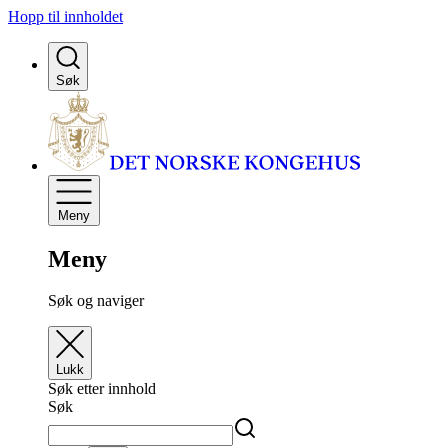
Hopp til innholdet
Søk
Meny
Meny
Søk og naviger
Lukk
Søk etter innhold
Søk