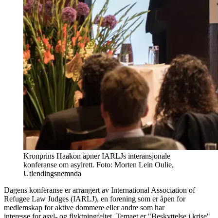
Kronprins Haakon åpner IARLJs interansjonale
konferanse om asylrett. Foto: Morten Lein Oulie,
Utlendingsnemnda
Dagens konferanse er arrangert av International Association of
Refugee Law Judges (IARLJ), en forening som er åpen for
medlemskap for aktive dommere eller andre som har
interesse for asyl- og flyktningfeltet. Temaet er "Beskyttelse i krise".