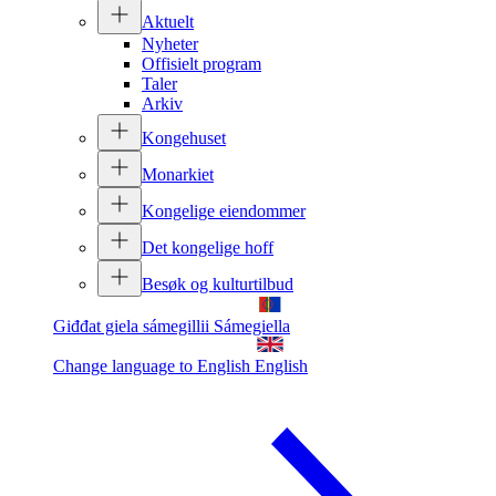
Aktuelt
Nyheter
Offisielt program
Taler
Arkiv
Kongehuset
Monarkiet
Kongelige eiendommer
Det kongelige hoff
Besøk og kulturtilbud
Giđđat giela sámegillii
Sámegiella
Change language to English
English