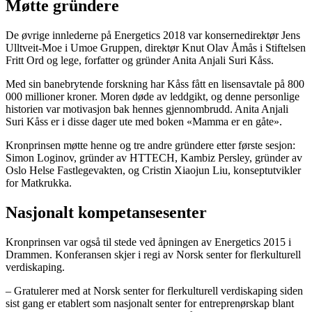
Møtte gründere
De øvrige innlederne på Energetics 2018 var konsernedirektør Jens
Ulltveit-Moe i Umoe Gruppen, direktør Knut Olav Åmås i Stiftelsen
Fritt Ord og lege, forfatter og gründer Anita Anjali Suri Kåss.
Med sin banebrytende forskning har Kåss fått en lisensavtale på 800
000 millioner kroner. Moren døde av leddgikt, og denne personlige
historien var motivasjon bak hennes gjennombrudd. Anita Anjali
Suri Kåss er i disse dager ute med boken «Mamma er en gåte».
Kronprinsen møtte henne og tre andre gründere etter første sesjon:
Simon Loginov, gründer av HTTECH, Kambiz Persley, gründer av
Oslo Helse Fastlegevakten, og Cristin Xiaojun Liu, konseptutvikler
for Matkrukka.
Nasjonalt kompetansesenter
Kronprinsen var også til stede ved åpningen av Energetics 2015 i
Drammen. Konferansen skjer i regi av Norsk senter for flerkulturell
verdiskaping.
– Gratulerer med at Norsk senter for flerkulturell verdiskaping siden
sist gang er etablert som nasjonalt senter for entreprenørskap blant