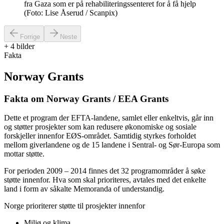
fra Gaza som er på rehabiliteringssenteret for å få hjelp
(Foto: Lise Åserud / Scanpix)
Forrige
Neste
+
4
bilder
Fakta
Norway Grants
Fakta om Norway Grants / EEA Grants
Dette et program der EFTA-landene, samlet eller enkeltvis, går inn
og støtter prosjekter som kan redusere økonomiske og sosiale
forskjeller innenfor EØS-området. Samtidig styrkes forholdet
mellom giverlandene og de 15 landene i Sentral- og Sør-Europa som
mottar støtte.
For perioden 2009 – 2014 finnes det 32 programområder å søke
støtte innenfor. Hva som skal prioriteres, avtales med det enkelte
land i form av såkalte Memoranda of understandig.
Norge prioriterer støtte til prosjekter innenfor
Miljø og klima