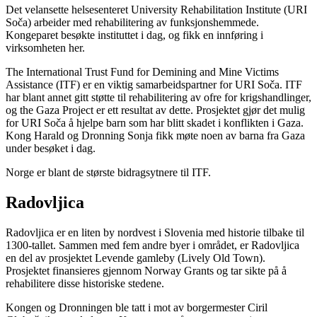
Det velansette helsesenteret University Rehabilitation Institute (URI
Soča) arbeider med rehabilitering av funksjonshemmede.
Kongeparet besøkte instituttet i dag, og fikk en innføring i
virksomheten her.
The International Trust Fund for Demining and Mine Victims
Assistance (ITF) er en viktig samarbeidspartner for URI Soča. ITF
har blant annet gitt støtte til rehabilitering av ofre for krigshandlinger,
og the Gaza Project er ett resultat av dette. Prosjektet gjør det mulig
for URI Soča å hjelpe barn som har blitt skadet i konflikten i Gaza.
Kong Harald og Dronning Sonja fikk møte noen av barna fra Gaza
under besøket i dag.
Norge er blant de største bidragsytnere til ITF.
Radovljica
Radovljica er en liten by nordvest i Slovenia med historie tilbake til
1300-tallet. Sammen med fem andre byer i området, er Radovljica
en del av prosjektet Levende gamleby (Lively Old Town).
Prosjektet finansieres gjennom Norway Grants og tar sikte på å
rehabilitere disse historiske stedene.
Kongen og Dronningen ble tatt i mot av borgermester Ciril