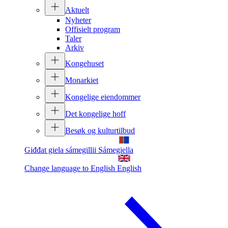
Aktuelt
Nyheter
Offisielt program
Taler
Arkiv
Kongehuset
Monarkiet
Kongelige eiendommer
Det kongelige hoff
Besøk og kulturtilbud
Giđđat giela sámegillii
Sámegiella
Change language to English
English