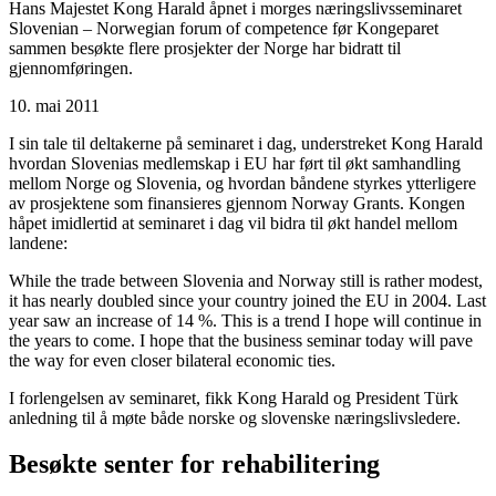
Hans Majestet Kong Harald åpnet i morges næringslivsseminaret
Slovenian – Norwegian forum of competence før Kongeparet
sammen besøkte flere prosjekter der Norge har bidratt til
gjennomføringen.
10. mai 2011
I sin tale til deltakerne på seminaret i dag, understreket Kong Harald
hvordan Slovenias medlemskap i EU har ført til økt samhandling
mellom Norge og Slovenia, og hvordan båndene styrkes ytterligere
av prosjektene som finansieres gjennom Norway Grants. Kongen
håpet imidlertid at seminaret i dag vil bidra til økt handel mellom
landene:
While the trade between Slovenia and Norway still is rather modest,
it has nearly doubled since your country joined the EU in 2004. Last
year saw an increase of 14 %. This is a trend I hope will continue in
the years to come. I hope that the business seminar today will pave
the way for even closer bilateral economic ties.
I forlengelsen av seminaret, fikk Kong Harald og President Türk
anledning til å møte både norske og slovenske næringslivsledere.
Besøkte senter for rehabilitering