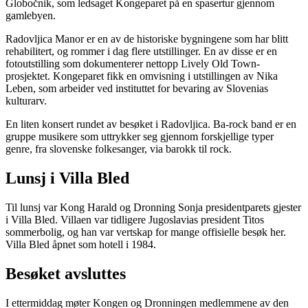
Globočnik, som ledsaget Kongeparet på en spasertur gjennom
gamlebyen.
Radovljica Manor er en av de historiske bygningene som har blitt
rehabilitert, og rommer i dag flere utstillinger. En av disse er en
fotoutstilling som dokumenterer nettopp Lively Old Town-
prosjektet. Kongeparet fikk en omvisning i utstillingen av Nika
Leben, som arbeider ved instituttet for bevaring av Slovenias
kulturarv.
En liten konsert rundet av besøket i Radovljica. Ba-rock band er en
gruppe musikere som uttrykker seg gjennom forskjellige typer
genre, fra slovenske folkesanger, via barokk til rock.
Lunsj i Villa Bled
Til lunsj var Kong Harald og Dronning Sonja presidentparets gjester
i Villa Bled. Villaen var tidligere Jugoslavias president Titos
sommerbolig, og han var vertskap for mange offisielle besøk her.
Villa Bled åpnet som hotell i 1984.
Besøket avsluttes
I ettermiddag møter Kongen og Dronningen medlemmene av den