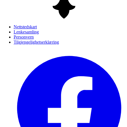
Nettstedskart
Lenkesamling
Personvern
Tilgjengelighetserklæring