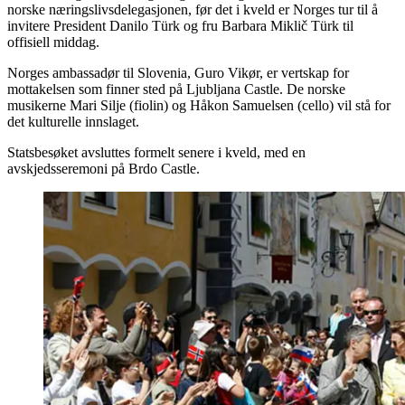
norske næringslivsdelegasjonen, før det i kveld er Norges tur til å
invitere President Danilo Türk og fru Barbara Miklič Türk til
offisiell middag.
Norges ambassadør til Slovenia, Guro Vikør, er vertskap for
mottakelsen som finner sted på Ljubljana Castle. De norske
musikerne Mari Silje (fiolin) og Håkon Samuelsen (cello) vil stå for
det kulturelle innslaget.
Statsbesøket avsluttes formelt senere i kveld, med en
avskjedsseremoni på Brdo Castle.