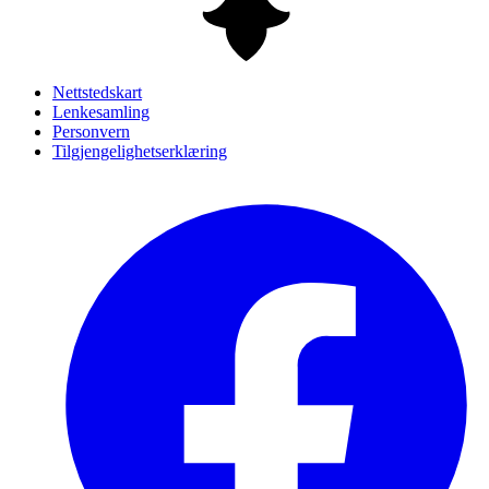
Nettstedskart
Lenkesamling
Personvern
Tilgjengelighetserklæring