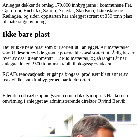
Anlegget dekker de omlag 170.000 innbyggerne i kommunene Fet,
Gjerdrum, Enebakk, Sørum, Nittedal, Skedsmo, Lørenskog og
Rælingen, og siden oppstarten har anlegget sortert ut 350 tonn plast
til materialgjenvinning.
Ikke bare plast
Det er ikke bare plast som blir sortert ut i anlegget. Alt matavfallet
som kildesorteres i de grønne posene blir også sortert ut. Årlig kaster
hver av oss i gjennomsnitt 112 kilo matavfall, og så langt i år har
anlegget levert 2500 tonn matavfall til biogassproduksjon.
ROAFs renovasjonsbiler går på biogass, produsert blant annet av
matavfallet som innbyggernee har kildesortert.
Etter den offisielle åpningsseremonien fikk Kronprins Haakon en
omvisning i anlegget av administrerende direktør Øivind Brevik.