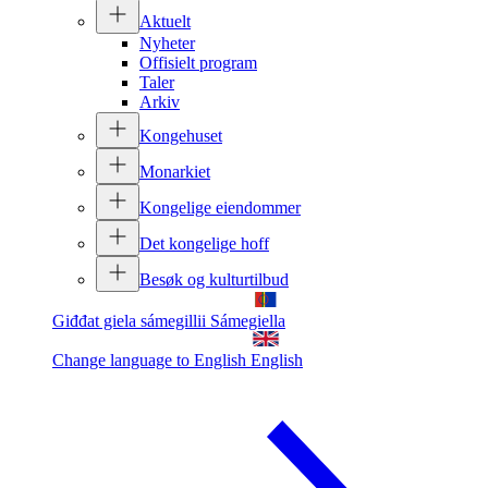
Aktuelt
Nyheter
Offisielt program
Taler
Arkiv
Kongehuset
Monarkiet
Kongelige eiendommer
Det kongelige hoff
Besøk og kulturtilbud
Giđđat giela sámegillii
Sámegiella
Change language to English
English