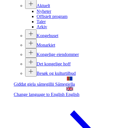
Aktuelt
Nyheter
Offisielt program
Taler
Arkiv
Kongehuset
Monarkiet
Kongelige eiendommer
Det kongelige hoff
Besøk og kulturtilbud
Giđđat giela sámegillii
Sámegiella
Change language to English
English