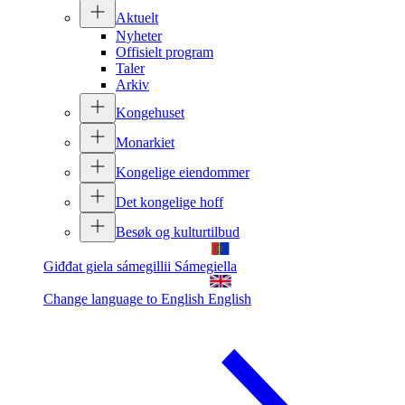
Aktuelt
Nyheter
Offisielt program
Taler
Arkiv
Kongehuset
Monarkiet
Kongelige eiendommer
Det kongelige hoff
Besøk og kulturtilbud
Giđđat giela sámegillii
Sámegiella
Change language to English
English