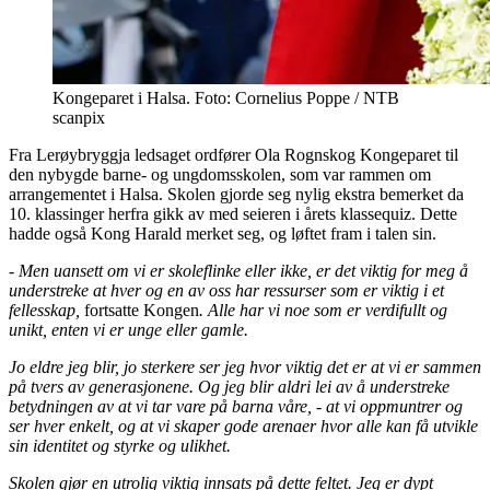
Kongeparet i Halsa. Foto: Cornelius Poppe / NTB
scanpix
Fra Lerøybryggja ledsaget ordfører Ola Rognskog Kongeparet til
den nybygde barne- og ungdomsskolen, som var rammen om
arrangementet i Halsa. Skolen gjorde seg nylig ekstra bemerket da
10. klassinger herfra gikk av med seieren i årets klassequiz. Dette
hadde også Kong Harald merket seg, og løftet fram i talen sin.
- Men uansett om vi er skoleflinke eller ikke, er det viktig for meg å
understreke at hver og en av oss har ressurser som er viktig i et
fellesskap,
fortsatte Kongen
. Alle har vi noe som er verdifullt og
unikt, enten vi er unge eller gamle.
Jo eldre jeg blir, jo sterkere ser jeg hvor viktig det er at vi er sammen
på tvers av generasjonene. Og jeg blir aldri lei av å understreke
betydningen av at vi tar vare på barna våre, - at vi oppmuntrer og
ser hver enkelt, og at vi skaper gode arenaer hvor alle kan få utvikle
sin identitet og styrke og ulikhet.
Skolen gjør en utrolig viktig innsats på dette feltet. Jeg er dypt