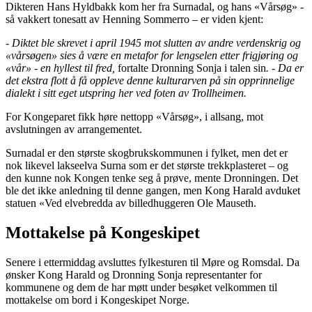
Dikteren Hans Hyldbakk kom her fra Surnadal, og hans «Vårsøg» -
så vakkert tonesatt av Henning Sommerro – er viden kjent:
- Diktet ble skrevet i april 1945 mot slutten av andre verdenskrig og
«vårsøgen» sies å være en metafor for lengselen etter frigjøring og
«vår» - en hyllest til fred,
fortalte Dronning Sonja i talen sin
. - Da er
det ekstra flott å få oppleve denne kulturarven på sin opprinnelige
dialekt i sitt eget utspring her ved foten av Trollheimen.
For Kongeparet fikk høre nettopp «Vårsøg», i allsang, mot
avslutningen av arrangementet.
Surnadal er den største skogbrukskommunen i fylket, men det er
nok likevel lakseelva Surna som er det største trekkplasteret – og
den kunne nok Kongen tenke seg å prøve, mente Dronningen. Det
ble det ikke anledning til denne gangen, men Kong Harald avduket
statuen «Ved elvebredda av billedhuggeren Ole Mauseth.
Mottakelse på Kongeskipet
Senere i ettermiddag avsluttes fylkesturen til Møre og Romsdal. Da
ønsker Kong Harald og Dronning Sonja representanter for
kommunene og dem de har møtt under besøket velkommen til
mottakelse om bord i Kongeskipet Norge.