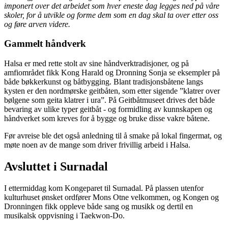
imponert over det arbeidet som hver eneste dag legges ned på våre
skoler, for å utvikle og forme dem som en dag skal ta over etter oss
og føre arven videre.
Gammelt håndverk
Halsa er med rette stolt av sine håndverktradisjoner, og på
amfiområdet fikk Kong Harald og Dronning Sonja se eksempler på
både bøkkerkunst og båtbygging. Blant tradisjonsbåtene langs
kysten er den nordmørske geitbåten, som etter sigende ”klatrer over
bølgene som geita klatrer i ura”. På Geitbåtmuseet drives det både
bevaring av ulike typer geitbåt - og formidling av kunnskapen og
håndverket som kreves for å bygge og bruke disse vakre båtene.
Før avreise ble det også anledning til å smake på lokal fingermat, og
møte noen av de mange som driver frivillig arbeid i Halsa.
Avsluttet i Surnadal
I ettermiddag kom Kongeparet til Surnadal. På plassen utenfor
kulturhuset ønsket ordfører Mons Otne velkommen, og Kongen og
Dronningen fikk oppleve både sang og musikk og dertil en
musikalsk oppvisning i Taekwon-Do.