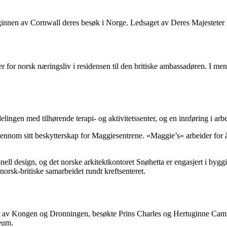
ginnen av Cornwall deres besøk i Norge. Ledsaget av Deres Majestete
er for norsk næringsliv i residensen til den britiske ambassadøren. I 
ngen med tilhørende terapi- og aktivitetssenter, og en innføring i arbe
ennom sitt beskytterskap for Maggiesentrene. «Maggie’s» arbeider for å 
ll design, og det norske arkitektkontoret Snøhetta er engasjert i by
 norsk-britiske samarbeidet rundt kreftsenteret.
et av Kongen og Dronningen, besøkte Prins Charles og Hertuginne Camill
leum.