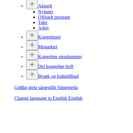
Aktuelt
Nyheter
Offisielt program
Taler
Arkiv
Kongehuset
Monarkiet
Kongelige eiendommer
Det kongelige hoff
Besøk og kulturtilbud
Giđđat giela sámegillii
Sámegiella
Change language to English
English