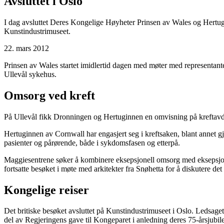
Avsluttet i Oslo
I dag avsluttet Deres Kongelige Høyheter Prinsen av Wales og Hertu
Kunstindustrimuseet.
22. mars 2012
Prinsen av Wales startet imidlertid dagen med møter med representant
Ullevål sykehus.
Omsorg ved kreft
På Ullevål fikk Dronningen og Hertuginnen en omvisning på kreftavdeli
Hertuginnen av Cornwall har engasjert seg i kreftsaken, blant annet gj
pasienter og pårørende, både i sykdomsfasen og etterpå.
Maggiesentrene søker å kombinere eksepsjonell omsorg med eksepsjone
fortsatte besøket i møte med arkitekter fra Snøhetta for å diskutere det
Kongelige reiser
Det britiske besøket avsluttet på Kunstindustrimuseet i Oslo. Ledsag
del av Regjeringens gave til Kongeparet i anledning deres 75-årsjubi