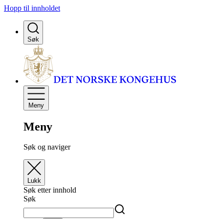
Hopp til innholdet
Søk
Meny
Meny
Søk og naviger
Lukk
Søk etter innhold
Søk