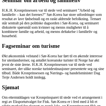
Seminar om arbeid og familieliv
H.K.H. Kronprinsessen var til stede ved seminaret ”Arbeid og
familieliv – kan det forenes?” Sør-Korea har store utfordringer som
resultat av lave fødselstall og en raskt aldrende befolkning. Temaet
står sentralt på den politiske dagsorden i Sør-Korea, og seminaret
diskuterte spørsmål som kvinner og menns muligheter til å
kombinere familie og arbeid, og menns deltakelse i familieliv og
husarbeid.
Fagseminar om turisme
Økt økonomisk velstand i Sør-Korea har ført til en økende interesse
for utenlandsreiser, og antallet koreanske turister til Norge har økt
jevnt de siste årene. H.K.H. Kronprinsessen var til stede ved
seminaret, der ulike norske turistdestinasjoner presenterte seg og sine
tilbud. Både Kronprinsessen og Nærings- og handelsminister Dag
Terje Andersen holdt innlegg.
Sjømat
Om ettermiddagen var Kronprinsparet til stede ved et arrangement i
regi av Eksportutvalget for Fisk. Sør-Korea er i ferd med å bli et
viktig marked for eksport av norsk laks, og Kronprinsparet fikk en