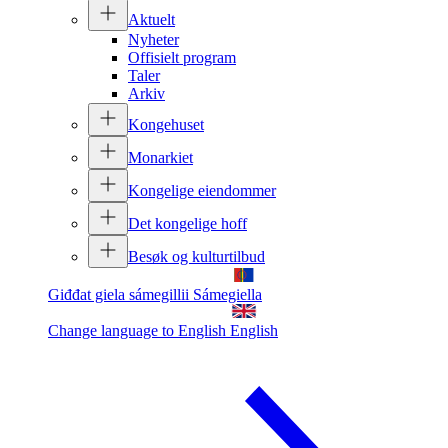
Aktuelt
Nyheter
Offisielt program
Taler
Arkiv
Kongehuset
Monarkiet
Kongelige eiendommer
Det kongelige hoff
Besøk og kulturtilbud
Giđđat giela sámegillii
Sámegiella
Change language to English
English