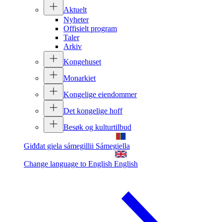
Aktuelt
Nyheter
Offisielt program
Taler
Arkiv
Kongehuset
Monarkiet
Kongelige eiendommer
Det kongelige hoff
Besøk og kulturtilbud
Giđđat giela sámegillii
Sámegiella
Change language to English
English