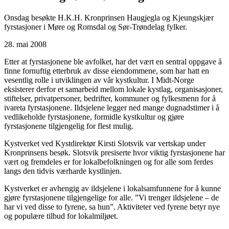
Onsdag besøkte H.K.H. Kronprinsen Haugjegla og Kjeungskjær
fyrstasjoner i Møre og Romsdal og Sør-Trøndelag fylker.
28. mai 2008
Etter at fyrstasjonene ble avfolket, har det vært en sentral oppgave å
finne fornuftig etterbruk av disse eiendommene, som har hatt en
vesentlig rolle i utviklingen av vår kystkultur. I Midt-Norge
eksisterer derfor et samarbeid mellom lokale kystlag, organisasjoner,
stiftelser, privatpersoner, bedrifter, kommuner og fylkesmenn for å
ivareta fyrstasjonene. Ildsjelene legger ned mange dugnadstimer i å
vedlikeholde fyrstasjonene, formidle kystkultur og gjøre
fyrstasjonene tilgjengelig for flest mulig.
Kystverket ved Kystdirektør Kirsti Slotsvik var vertskap under
Kronprinsens besøk. Slotsvik presiserte hvor viktig fyrstasjonene har
vært og fremdeles er for lokalbefolkningen og for alle som ferdes
langs den tidvis værharde kystlinjen.
Kystverket er avhengig av ildsjelene i lokalsamfunnene for å kunne
gjøre fyrstasjonene tilgjengelige for alle. ”Vi trenger ildsjelene – de
har vi ved disse to fyrene, sa hun”. Aktiviteter ved fyrene betyr nye
og populære tilbud for lokalmiljøet.