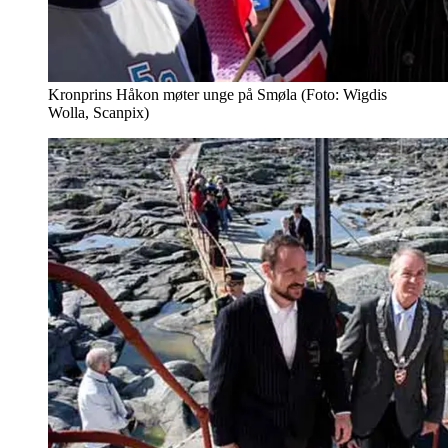
Kronprins Håkon møter unge på Smøla (Foto: Wigdis
Wolla, Scanpix)