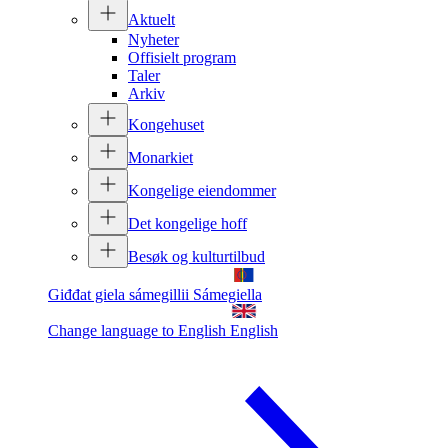
Aktuelt
Nyheter
Offisielt program
Taler
Arkiv
Kongehuset
Monarkiet
Kongelige eiendommer
Det kongelige hoff
Besøk og kulturtilbud
Giđđat giela sámegillii
Sámegiella
Change language to English
English