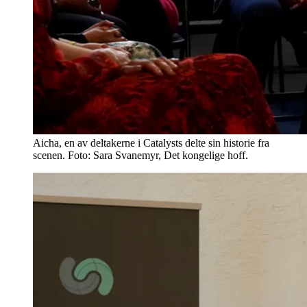
Aicha, en av deltakerne i Catalysts delte sin historie fra
scenen. Foto: Sara Svanemyr, Det kongelige hoff.