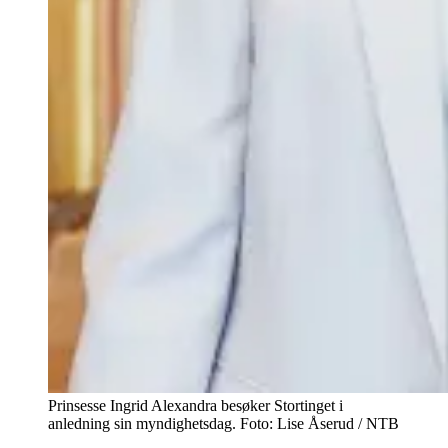
Prinsesse Ingrid Alexandra besøker Stortinget i
anledning sin myndighetsdag. Foto: Lise Åserud / NTB