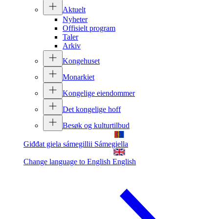
Aktuelt
Nyheter
Offisielt program
Taler
Arkiv
Kongehuset
Monarkiet
Kongelige eiendommer
Det kongelige hoff
Besøk og kulturtilbud
Giđđat giela sámegillii
Sámegiella
Change language to English
English