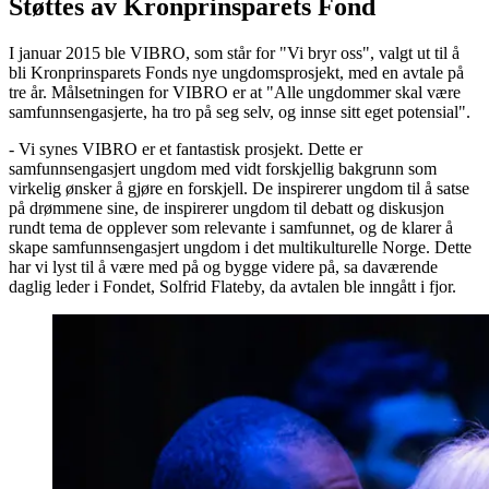
Støttes av Kronprinsparets Fond
I januar 2015 ble VIBRO, som står for "Vi bryr oss", valgt ut til å
bli Kronprinsparets Fonds nye ungdomsprosjekt, med en avtale på
tre år. Målsetningen for VIBRO er at "Alle ungdommer skal være
samfunnsengasjerte, ha tro på seg selv, og innse sitt eget potensial".
- Vi synes VIBRO er et fantastisk prosjekt. Dette er
samfunnsengasjert ungdom med vidt forskjellig bakgrunn som
virkelig ønsker å gjøre en forskjell. De inspirerer ungdom til å satse
på drømmene sine, de inspirerer ungdom til debatt og diskusjon
rundt tema de opplever som relevante i samfunnet, og de klarer å
skape samfunnsengasjert ungdom i det multikulturelle Norge. Dette
har vi lyst til å være med på og bygge videre på, sa daværende
daglig leder i Fondet, Solfrid Flateby, da avtalen ble inngått i fjor.