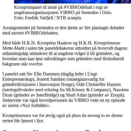
Kronprinsparet til stede på #VIBROdebatt i regi av
ungdomsorganisasjonen VIBRO på Sentralen i Oslo.
Foto: Fredrik Varfjell / NTB scanpix
Arrangementet på Sentralen er den første av fire planlagte debatter
med navnet #VIBROdebatten.
Med både H.K.H. Kronprins Haakon og H.K.H. Kronprinsesse
Mette-Marit i salen ble paneldeltakerne utfordret på hvorvidt dagens
utdanningsløp stimulerer til at ungdom velger å bli gründere, og
hvordan man kan løse utfordringer som gründere med flerkulturell
bakgrunn står overfor.
I panelet satt Siv Elin Dammen (daglig leder i Ungt
Entreprenørskap), Jeanett Sandmo (strategiansvarlig for
gründerdivisjonen i Innovasjon Norge), Odd Christoffer Hansen
(næringslivsleder med erfaring fra McKinsey & Company), Nassima
Dzair (gründer av InterBridge) og Shafi Adan (gründer av Zoopit).
Sistnevnte var også hovedpersonen da VIBRO viste en ny episode
av serien «Nye forbilder».
Kronprinsessen var for øvrig også på plass da sesong to av denne
serien ble lansert i fjor.