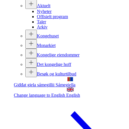
Aktuelt
Nyheter
Offisielt program
Taler
Arkiv
Kongehuset
Monarkiet
Kongelige eiendommer
Det kongelige hoff
Besøk og kulturtilbud
Giđđat giela sámegillii
Sámegiella
Change language to English
English