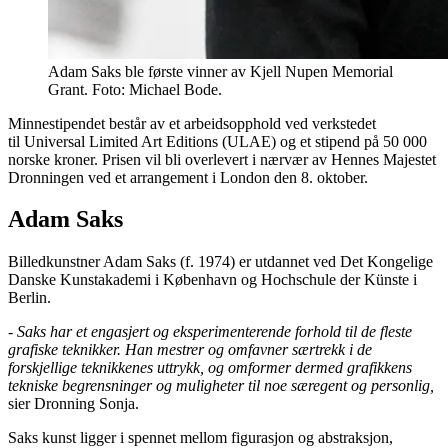
Adam Saks ble første vinner av Kjell Nupen Memorial
Grant. Foto: Michael Bode.
Minnestipendet består av et arbeidsopphold ved verkstedet
til Universal Limited Art Editions (ULAE) og et stipend på 50 000
norske kroner. Prisen vil bli overlevert i nærvær av Hennes Majestet
Dronningen ved et arrangement i London den 8. oktober.
Adam Saks
Billedkunstner Adam Saks (f. 1974) er utdannet ved Det Kongelige
Danske Kunstakademi i København og Hochschule der Künste i
Berlin.
- Saks har et engasjert og eksperimenterende forhold til de fleste
grafiske teknikker. Han mestrer og omfavner særtrekk i de
forskjellige teknikkenes uttrykk, og omformer dermed grafikkens
tekniske begrensninger og muligheter til noe særegent og personlig,
sier Dronning Sonja.
Saks kunst ligger i spennet mellom figurasjon og abstraksjon,