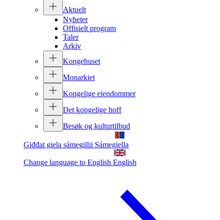
Aktuelt
Nyheter
Offisielt program
Taler
Arkiv
Kongehuset
Monarkiet
Kongelige eiendommer
Det kongelige hoff
Besøk og kulturtilbud
Giđđat giela sámegillii
Sámegiella
Change language to English
English