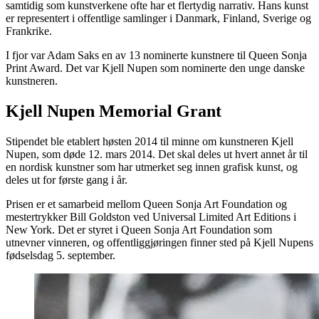
samtidig som kunstverkene ofte har et flertydig narrativ. Hans kunst
er representert i offentlige samlinger i Danmark, Finland, Sverige og
Frankrike.
I fjor var Adam Saks en av 13 nominerte kunstnere til Queen Sonja
Print Award. Det var Kjell Nupen som nominerte den unge danske
kunstneren.
Kjell Nupen Memorial Grant
Stipendet ble etablert høsten 2014 til minne om kunstneren Kjell
Nupen, som døde 12. mars 2014. Det skal deles ut hvert annet år til
en nordisk kunstner som har utmerket seg innen grafisk kunst, og
deles ut for første gang i år.
Prisen er et samarbeid mellom Queen Sonja Art Foundation og
mestertrykker Bill Goldston ved Universal Limited Art Editions i
New York. Det er styret i Queen Sonja Art Foundation som
utnevner vinneren, og offentliggjøringen finner sted på Kjell Nupens
fødselsdag 5. september.