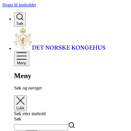
Hopp til innholdet
Søk
Meny
Meny
Søk og naviger
Lukk
Søk etter innhold
Søk