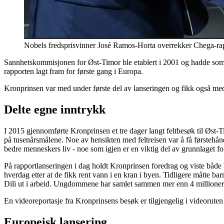
Nobels fredsprisvinner José Ramos-Horta overrekker Chega-rap
Sannhetskommisjonen for Øst-Timor ble etablert i 2001 og hadde som m
rapporten lagt fram for første gang i Europa.
Kronprinsen var med under første del av lanseringen og fikk også me
Delte egne inntrykk
I 2015 gjennomførte Kronprinsen et tre dager langt feltbesøk til Ø
på tusenårsmålene. Noe av hensikten med feltreisen var å få førstehå
bedre menneskers liv - noe som igjen er en viktig del av grunnlaget fo
På rapportlanseringen i dag holdt Kronprinsen foredrag og viste både b
hverdag etter at de fikk rent vann i en kran i byen. Tidligere måtte 
Dili ut i arbeid. Ungdommene har samlet sammen mer enn 4 millioner pl
En videoreportasje fra Kronprinsens besøk er tilgjengelig i videoruten 
Europeisk lansering