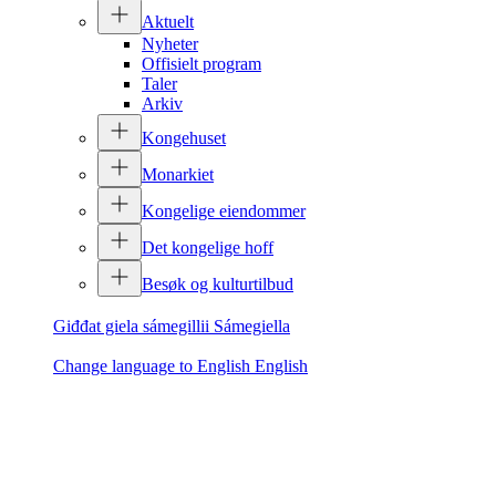
Aktuelt
Nyheter
Offisielt program
Taler
Arkiv
Kongehuset
Monarkiet
Kongelige eiendommer
Det kongelige hoff
Besøk og kulturtilbud
Giđđat giela sámegillii
Sámegiella
Change language to English
English