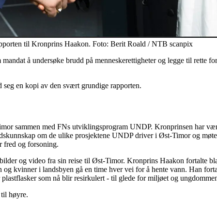
porten til Kronprins Haakon. Foto: Berit Roald / NTB scanpix
andat å undersøke brudd på menneskerettigheter og legge til rette for 
d seg en kopi av den svært grundige rapporten.
st-Timor sammen med FNs utviklingsprogram UNDP. Kronprinsen har vær
ndskunnskap om de ulike prosjektene UNDP driver i Øst-Timor og møte i
r fred og forsoning.
ilder og video fra sin reise til Øst-Timor. Kronprins Haakon fortalte bl
barn og kvinner i landsbyen gå en time hver vei for å hente vann. Han fo
astflasker som nå blir resirkulert - til glede for miljøet og ungdomme
til høyre.