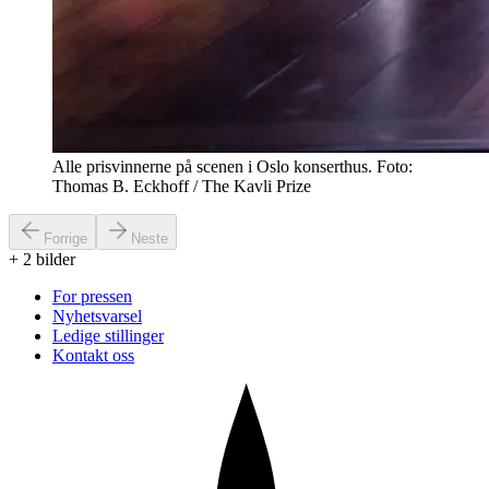
Alle prisvinnerne på scenen i Oslo konserthus. Foto:
Thomas B. Eckhoff / The Kavli Prize
Forrige
Neste
+
2
bilder
For pressen
Nyhetsvarsel
Ledige stillinger
Kontakt oss