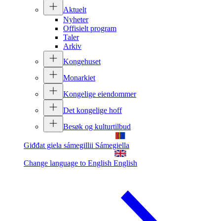
Aktuelt
Nyheter
Offisielt program
Taler
Arkiv
Kongehuset
Monarkiet
Kongelige eiendommer
Det kongelige hoff
Besøk og kulturtilbud
Giđđat giela sámegillii
Sámegiella
Change language to English
English