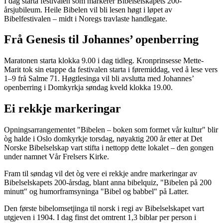
I dag starta festivalen som markerer Bibelselskapets 200-
årsjubileum. Heile Bibelen vil bli lesen høgt i løpet av
Bibelfestivalen – midt i Noregs travlaste handlegate.
Frå Genesis til Johannes’ openberring
Maratonen starta klokka 9.00 i dag tidleg. Kronprinsesse Mette-
Marit tok sin etappe da festivalen starta i føremiddag, ved å lese vers
1–9 frå Salme 71. Høgtlesinga vil bli avslutta med Johannes’
openberring i Domkyrkja søndag kveld klokka 19.00.
Ei rekkje markeringar
Opningsarrangementet "Bibelen – boken som formet vår kultur" blir
òg halde i Oslo domkyrkje torsdag, nøyaktig 200 år etter at Det
Norske Bibelselskap vart stifta i nettopp dette lokalet – den gongen
under namnet Vår Frelsers Kirke.
Fram til søndag vil det òg vere ei rekkje andre markeringar av
Bibelselskapets 200-årsdag, blant anna bibelquiz, "Bibelen på 200
minutt" og humorframsyninga "Bibel og babbel" på Latter.
Den første bibelomsetjinga til norsk i regi av Bibelselskapet vart
utgjeven i 1904. I dag finst det omtrent 1,3 biblar per person i