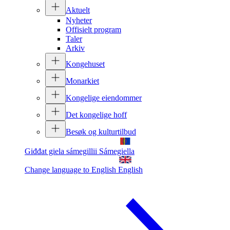
Aktuelt
Nyheter
Offisielt program
Taler
Arkiv
Kongehuset
Monarkiet
Kongelige eiendommer
Det kongelige hoff
Besøk og kulturtilbud
Giđđat giela sámegillii
Sámegiella
Change language to English
English