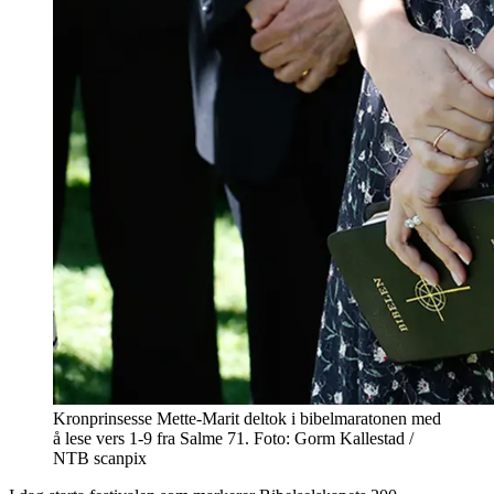
Kronprinsesse Mette-Marit deltok i bibelmaratonen med
å lese vers 1-9 fra Salme 71. Foto: Gorm Kallestad /
NTB scanpix