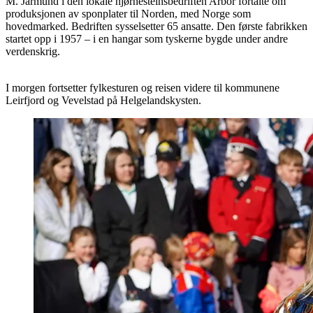
M. Jarmund i den lokale hjørnesteinsbedriften Arbor fortalte om
produksjonen av sponplater til Norden, med Norge som
hovedmarked. Bedriften sysselsetter 65 ansatte. Den første fabrikken
startet opp i 1957 – i en hangar som tyskerne bygde under andre
verdenskrig.
I morgen fortsetter fylkesturen og reisen videre til kommunene
Leirfjord og Vevelstad på Helgelandskysten.