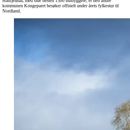
Hattfjelldal, med sine nesten 1300 innbyggere, er den andre
kommunen Kongeparet besøker offisielt under årets fylkestur til
Nordland.