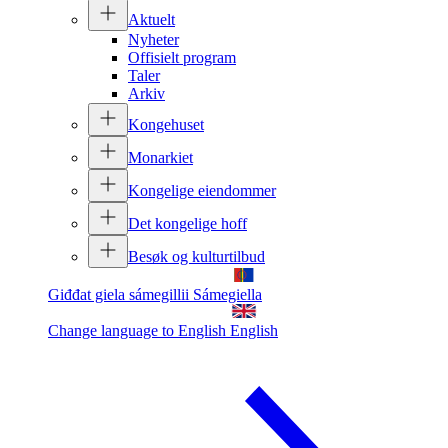
Aktuelt
Nyheter
Offisielt program
Taler
Arkiv
Kongehuset
Monarkiet
Kongelige eiendommer
Det kongelige hoff
Besøk og kulturtilbud
Giđđat giela sámegillii
Sámegiella
Change language to English
English