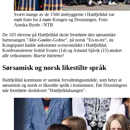
Svært mange av de 1500 innbyggerne i Hattfjelldal var
møtt fram for å møte Kongen og Dronningen. Foto:
Annika Byrde / NTB
De 105 elevene på Hattfjelldal skole fremførte den sørsamiske
barnesangen "
Akte-Gøøkte-Golme
", på norsk "En-to-tre", da
Kongeparet hadde ankommet sceneområdet i Hattfjelldal.
Konferansierene Solrid Svarto (14) og Amund Sjåvik (15) ønsket
alle velkommen:
Buerie båeteme!
Sørsamisk og norsk likestilte språk
Hattfjelldal kommune er samisk forvaltningsområde, som betyr at
sørsamisk og norsk er likestilte språk i kommunen. Før Dronningens
tale fremførte skolekoret "Hattfjelldalsangen".