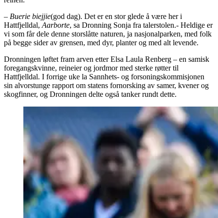
–
Buerie biejjie
(god dag). Det er en stor glede å være her i
Hattfjelldal,
Aarborte
, sa Dronning Sonja fra talerstolen.- Heldige er
vi som får dele denne storslåtte naturen, ja nasjonalparken, med folk
på begge sider av grensen, med dyr, planter og med alt levende.
Dronningen løftet fram arven etter Elsa Laula Renberg – en samisk
foregangskvinne, reineier og jordmor med sterke røtter til
Hattfjelldal. I forrige uke la Sannhets- og forsoningskommisjonen
sin alvorstunge rapport om statens fornorsking av samer, kvener og
skogfinner, og Dronningen delte også tanker rundt dette.