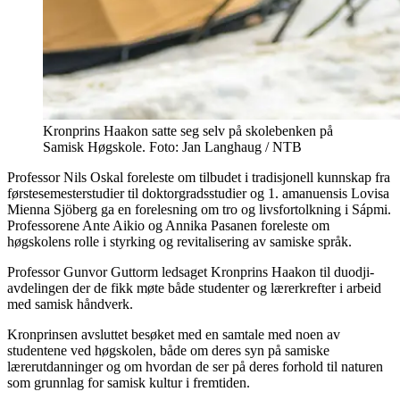
Kronprins Haakon satte seg selv på skolebenken på
Samisk Høgskole. Foto: Jan Langhaug / NTB
Professor Nils Oskal foreleste om tilbudet i tradisjonell kunnskap fra
førstesemesterstudier til doktorgradsstudier og 1. amanuensis Lovisa
Mienna Sjöberg ga en forelesning om tro og livsfortolkning i Sápmi.
Professorene Ante Aikio og Annika Pasanen foreleste om
høgskolens rolle i styrking og revitalisering av samiske språk.
Professor Gunvor Guttorm ledsaget Kronprins Haakon til duodji-
avdelingen der de fikk møte både studenter og lærerkrefter i arbeid
med samisk håndverk.
Kronprinsen avsluttet besøket med en samtale med noen av
studentene ved høgskolen, både om deres syn på samiske
lærerutdanninger og om hvordan de ser på deres forhold til naturen
som grunnlag for samisk kultur i fremtiden.