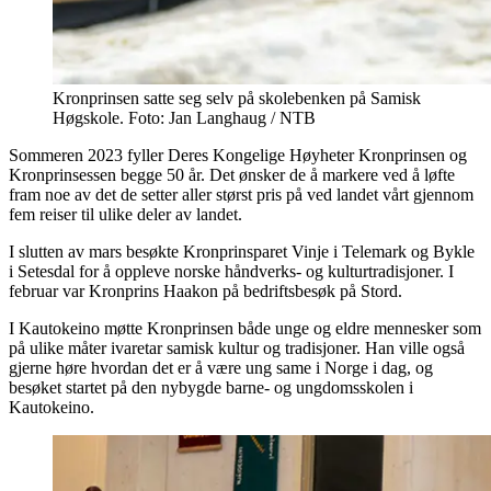
Kronprinsen satte seg selv på skolebenken på Samisk
Høgskole. Foto: Jan Langhaug / NTB
Sommeren 2023 fyller Deres Kongelige Høyheter Kronprinsen og
Kronprinsessen begge 50 år. Det ønsker de å markere ved å løfte
fram noe av det de setter aller størst pris på ved landet vårt gjennom
fem reiser til ulike deler av landet.
I slutten av mars besøkte Kronprinsparet Vinje i Telemark og Bykle
i Setesdal for å oppleve norske håndverks- og kulturtradisjoner. I
februar var Kronprins Haakon på bedriftsbesøk på Stord.
I Kautokeino møtte Kronprinsen både unge og eldre mennesker som
på ulike måter ivaretar samisk kultur og tradisjoner. Han ville også
gjerne høre hvordan det er å være ung same i Norge i dag, og
besøket startet på den nybygde barne- og ungdomsskolen i
Kautokeino.