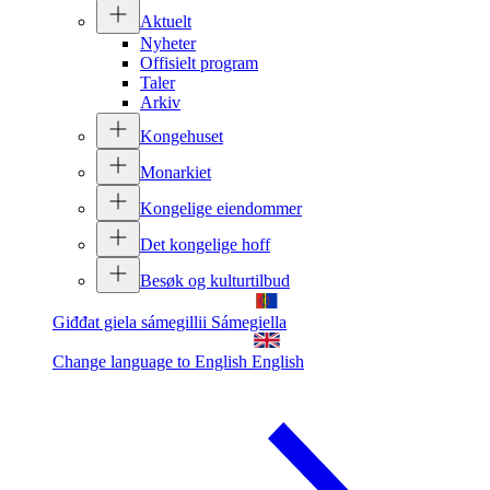
Aktuelt
Nyheter
Offisielt program
Taler
Arkiv
Kongehuset
Monarkiet
Kongelige eiendommer
Det kongelige hoff
Besøk og kulturtilbud
Giđđat giela sámegillii
Sámegiella
Change language to English
English