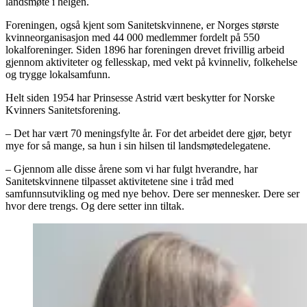
landsmøte i helgen.
Foreningen, også kjent som Sanitetskvinnene, er Norges største
kvinneorganisasjon med 44 000 medlemmer fordelt på 550
lokalforeninger. Siden 1896 har foreningen drevet frivillig arbeid
gjennom aktiviteter og fellesskap, med vekt på kvinneliv, folkehelse
og trygge lokalsamfunn.
Helt siden 1954 har Prinsesse Astrid vært beskytter for Norske
Kvinners Sanitetsforening.
– Det har vært 70 meningsfylte år. For det arbeidet dere gjør, betyr
mye for så mange, sa hun i sin hilsen til landsmøtedelegatene.
– Gjennom alle disse årene som vi har fulgt hverandre, har
Sanitetskvinnene tilpasset aktivitetene sine i tråd med
samfunnsutvikling og med nye behov. Dere ser mennesker. Dere ser
hvor dere trengs. Og dere setter inn tiltak.