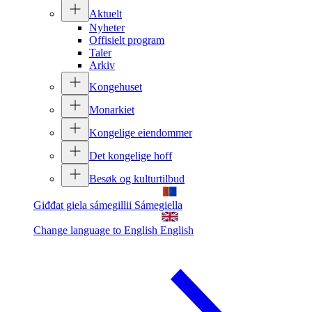
Aktuelt
Nyheter
Offisielt program
Taler
Arkiv
Kongehuset
Monarkiet
Kongelige eiendommer
Det kongelige hoff
Besøk og kulturtilbud
Giđđat giela sámegillii
Sámegiella
Change language to English
English