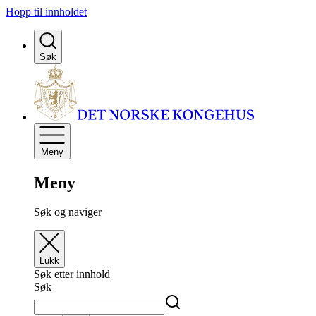
Hopp til innholdet
Søk
Meny
Meny
Søk og naviger
Lukk
Søk etter innhold
Søk