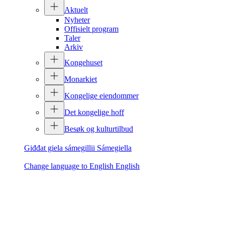
Aktuelt
Nyheter
Offisielt program
Taler
Arkiv
Kongehuset
Monarkiet
Kongelige eiendommer
Det kongelige hoff
Besøk og kulturtilbud
Giđđat giela sámegillii
Sámegiella
Change language to English
English