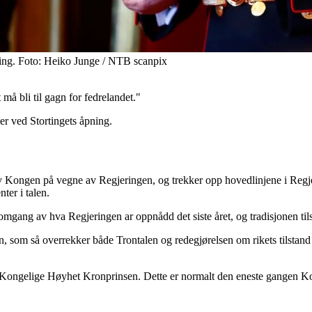
ning. Foto: Heiko Junge / NTB scanpix
 må bli til gagn for fedrelandet."
er ved Stortingets åpning.
 av Kongen på vegne av Regjeringen, og trekker opp hovedlinjene i Regj
ter i talen.
nnomgang av hva Regjeringen ar oppnådd det siste året, og tradisjonen ti
en, som så overrekker både Trontalen og redegjørelsen om rikets tilstand 
gelige Høyhet Kronprinsen. Dette er normalt den eneste gangen Kongen