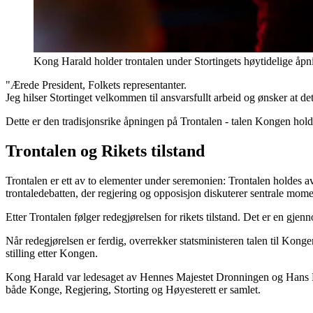
Kong Harald holder trontalen under Stortingets høytidelige åp
"Ærede President, Folkets representanter.
Jeg hilser Stortinget velkommen til ansvarsfullt arbeid og ønsker at det
Dette er den tradisjonsrike åpningen på Trontalen - talen Kongen hold
Trontalen og Rikets tilstand
Trontalen er ett av to elementer under seremonien: Trontalen holdes
trontaledebatten, der regjering og opposisjon diskuterer sentrale momen
Etter Trontalen følger redegjørelsen for rikets tilstand. Det er en gje
Når redegjørelsen er ferdig, overrekker statsministeren talen til Kong
stilling etter Kongen.
Kong Harald var ledesaget av Hennes Majestet Dronningen og Hans Kon
både Konge, Regjering, Storting og Høyesterett er samlet.