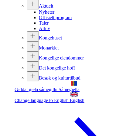
Aktuelt
Nyheter
Offisielt program
Taler
Arkiv
Kongehuset
Monarkiet
Kongelige eiendommer
Det kongelige hoff
Besøk og kulturtilbud
Giđđat giela sámegillii
Sámegiella
Change language to English
English