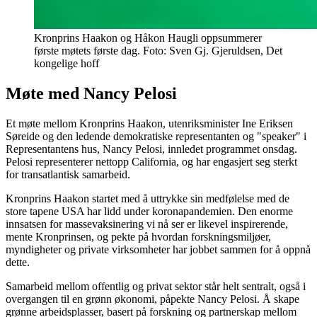
Kronprins Haakon og Håkon Haugli oppsummerer
første møtets første dag. Foto: Sven Gj. Gjeruldsen, Det
kongelige hoff
Møte med Nancy Pelosi
Et møte mellom Kronprins Haakon, utenriksminister Ine Eriksen
Søreide og den ledende demokratiske representanten og "speaker" i
Representantens hus, Nancy Pelosi, innledet programmet onsdag.
Pelosi representerer nettopp California, og har engasjert seg sterkt
for transatlantisk samarbeid.
Kronprins Haakon startet med å uttrykke sin medfølelse med de
store tapene USA har lidd under koronapandemien. Den enorme
innsatsen for massevaksinering vi nå ser er likevel inspirerende,
mente Kronprinsen, og pekte på hvordan forskningsmiljøer,
myndigheter og private virksomheter har jobbet sammen for å oppnå
dette.
Samarbeid mellom offentlig og privat sektor står helt sentralt, også i
overgangen til en grønn økonomi, påpekte Nancy Pelosi. Å skape
grønne arbeidsplasser, basert på forskning og partnerskap mellom