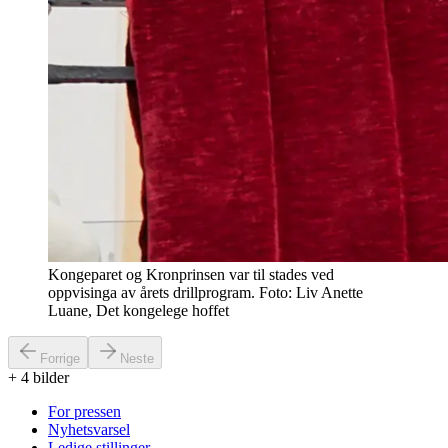
Kongeparet og Kronprinsen var til stades ved
oppvisinga av årets drillprogram. Foto: Liv Anette
Luane, Det kongelege hoffet
Forrige
Neste
+
4
bilder
For pressen
Nyhetsvarsel
Ledige stillinger