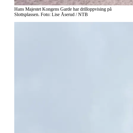
Hans Majestet Kongens Garde har drilloppvising på
Slottsplassen. Foto: Lise Åserud / NTB