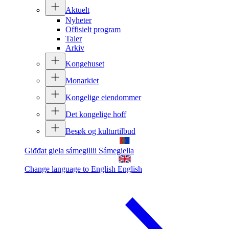
Aktuelt
Nyheter
Offisielt program
Taler
Arkiv
Kongehuset
Monarkiet
Kongelige eiendommer
Det kongelige hoff
Besøk og kulturtilbud
Giđđat giela sámegillii
Sámegiella
Change language to English
English