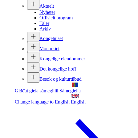
Aktuelt
Nyheter
Offisielt program
Taler
Arkiv
Kongehuset
Monarkiet
Kongelige eiendommer
Det kongelige hoff
Besøk og kulturtilbud
Giđđat giela sámegillii
Sámegiella
Change language to English
English