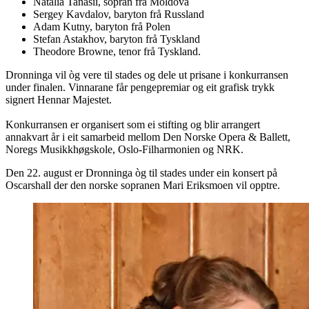
Natalia Tanasii, sopran frå Moldova
Sergey Kavdalov, baryton frå Russland
Adam Kutny, baryton frå Polen
Stefan Astakhov, baryton frå Tyskland
Theodore Browne, tenor frå Tyskland.
Dronninga vil òg vere til stades og dele ut prisane i konkurransen
under finalen. Vinnarane får pengepremiar og eit grafisk trykk
signert Hennar Majestet.
Konkurransen er organisert som ei stifting og blir arrangert
annakvart år i eit samarbeid mellom Den Norske Opera & Ballett,
Noregs Musikkhøgskole, Oslo-Filharmonien og NRK.
Den 22. august er Dronninga òg til stades under ein konsert på
Oscarshall der den norske sopranen Mari Eriksmoen vil opptre.