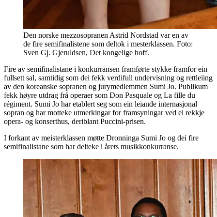
Den norske mezzosopranen Astrid Nordstad var en av
de fire semifinalistene som deltok i mesterklassen. Foto:
Sven Gj. Gjeruldsen, Det kongelige hoff.
Fire av semifinalistane i konkurransen framførte stykke framfor ein
fullsett sal, samtidig som dei fekk verdifull undervisning og rettleiing
av den koreanske sopranen og jurymedlemmen Sumi Jo. Publikum
fekk høyre utdrag frå operaer som Don Pasquale og La fille du
régiment. Sumi Jo har etablert seg som ein leiande internasjonal
sopran og har motteke utmerkingar for framsyningar ved ei rekkje
opera- og konserthus, deriblant Puccini-prisen.
I forkant av meisterklassen møtte Dronninga Sumi Jo og dei fire
semifinalistane som har delteke i årets musikkonkurranse.