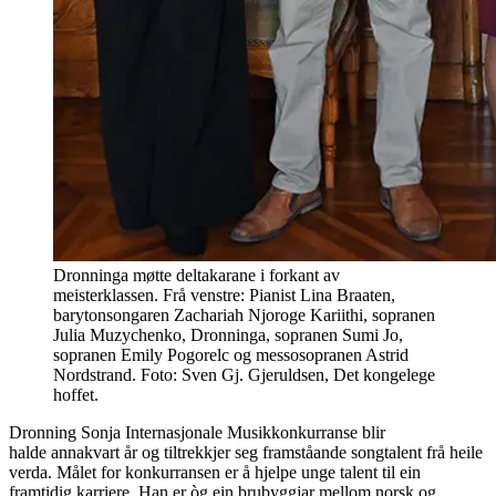
Dronninga møtte deltakarane i forkant av
meisterklassen. Frå venstre: Pianist Lina Braaten,
barytonsongaren Zachariah Njoroge Kariithi, sopranen
Julia Muzychenko, Dronninga, sopranen Sumi Jo,
sopranen Emily Pogorelc og messosopranen Astrid
Nordstrand. Foto: Sven Gj. Gjeruldsen, Det kongelege
hoffet.
Dronning Sonja Internasjonale Musikkonkurranse blir
halde annakvart år og tiltrekkjer seg framståande songtalent frå heile
verda. Målet for konkurransen er å hjelpe unge talent til ein
framtidig karriere. Han er òg ein brubyggjar mellom norsk og