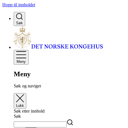
Hopp til innholdet
Søk
Meny
Meny
Søk og naviger
Lukk
Søk etter innhold
Søk