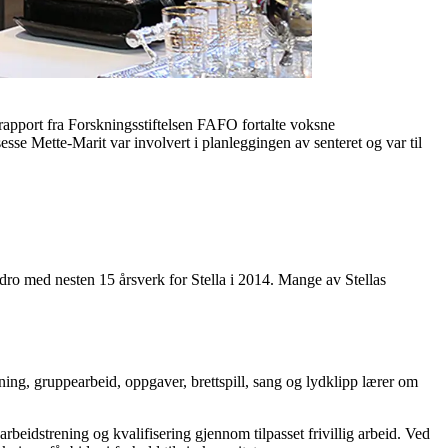
rapport fra Forskningsstiftelsen FAFO fortalte voksne
sse Mette-Marit var involvert i planleggingen av senteret og var til
ro med nesten 15 årsverk for Stella i 2014. Mange av Stellas
ng, gruppearbeid, oppgaver, brettspill, sang og lydklipp lærer om
beidstrening og kvalifisering gjennom tilpasset frivillig arbeid. Ved