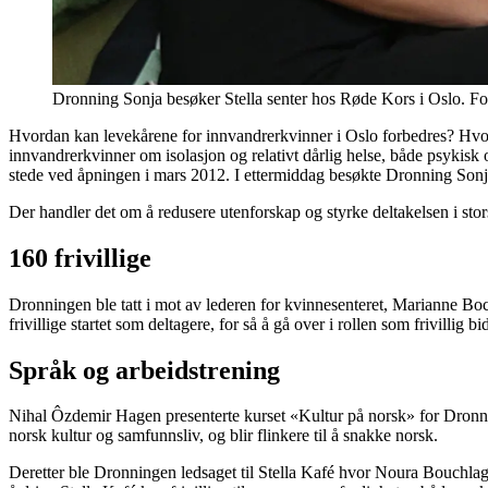
Dronning Sonja besøker Stella senter hos Røde Kors i Oslo. F
Hvordan kan levekårene for innvandrerkvinner i Oslo forbedres? Hvord
innvandrerkvinner om isolasjon og relativt dårlig helse, både psykisk 
stede ved åpningen i mars 2012. I ettermiddag besøkte Dronning Sonja
Der handler det om å redusere utenforskap og styrke deltakelsen i sto
160 frivillige
Dronningen ble tatt i mot av lederen for kvinnesenteret, Marianne Bo
frivillige startet som deltagere, for så å gå over i rollen som frivillig bi
Språk og arbeidstrening
Nihal Ôzdemir Hagen presenterte kurset «Kultur på norsk» for Dronnin
norsk kultur og samfunnsliv, og blir flinkere til å snakke norsk.
Deretter ble Dronningen ledsaget til Stella Kafé hvor Noura Bouchlagh