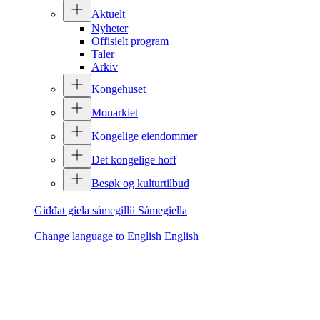
Aktuelt
Nyheter
Offisielt program
Taler
Arkiv
Kongehuset
Monarkiet
Kongelige eiendommer
Det kongelige hoff
Besøk og kulturtilbud
Giđđat giela sámegillii
Sámegiella
Change language to English
English