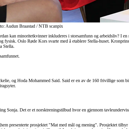
oto: Audun Braastad / NTB scanpix
an kan minoritetkvinner inkluderes i storsamfunn og arbeidsliv? I en 
og fysisk. Oslo Røde Kors svarte med å etablere Stella-huset. Kronprinse
 Stella.
rsamfunnet.
ckelie, og Hoda Mohammed Said. Said er en av de 160 frivillige som bid
dragsyter.
g Sonja. Det er et norsktreningstilbud hvor en gjennom tavleundervisni
em presenterte prosjektet "Mat med mål og mening". Prosjektet tilbyr ar