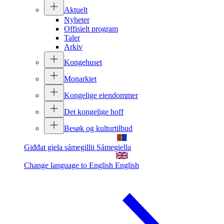
Aktuelt
Nyheter
Offisielt program
Taler
Arkiv
Kongehuset
Monarkiet
Kongelige eiendommer
Det kongelige hoff
Besøk og kulturtilbud
Giđđat giela sámegillii
Sámegiella
Change language to English
English