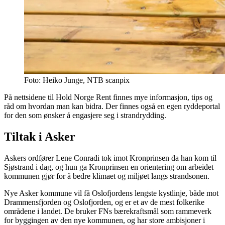
Foto: Heiko Junge, NTB scanpix
På nettsidene til Hold Norge Rent finnes mye informasjon, tips og
råd om hvordan man kan bidra. Der finnes også en egen ryddeportal
for den som ønsker å engasjere seg i strandrydding.
Tiltak i Asker
Askers ordfører Lene Conradi tok imot Kronprinsen da han kom til
Sjøstrand i dag, og hun ga Kronprinsen en orientering om arbeidet
kommunen gjør for å bedre klimaet og miljøet langs strandsonen.
Nye Asker kommune vil få Oslofjordens lengste kystlinje, både mot
Drammensfjorden og Oslofjorden, og er et av de mest folkerike
områdene i landet. De bruker FNs bærekraftsmål som rammeverk
for byggingen av den nye kommunen, og har store ambisjoner i