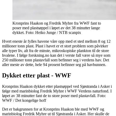
Kronprins Haakon og Fredrik Myhre fra WWF fant to
poser med plastsøppel i løpet av det 38 minutter lange
dykket. Foto: Heiko Junge / NTB scanpix
Hvert eneste år fylles havene våre opp med et sted mellom 8 og 12
millioner tonn plast. Plast i havet er et stort problem som påvirker
alle typer liv, alt fra de minste, mikroskopiske plankton til de store
hvalene. I følge forskning.no kan det i verste fall være så mye som
250 millioner tonn plastavfall som befinner seg i verdens hav. Det
aller meste av dette, hele 94 prosent befinner seg på havbunnen.
Dykket etter plast - WWF
Kronprins Haakon dykket etter plastsøppel ved Sjøstranda i Asker i
følge med marinbiolog Fredrik Myhre i WWF Verdens naturfond. I
løpet av 38 minutter fant de to store poser med plastavfall. Foto:
WWF / Det kongelige hoff
Det er bakgrunnen for at Kronprins Haakon ble med WWF og
marinbiolog Fredrik Myhre ut til Sjøstranda i Asker. Her skulle de