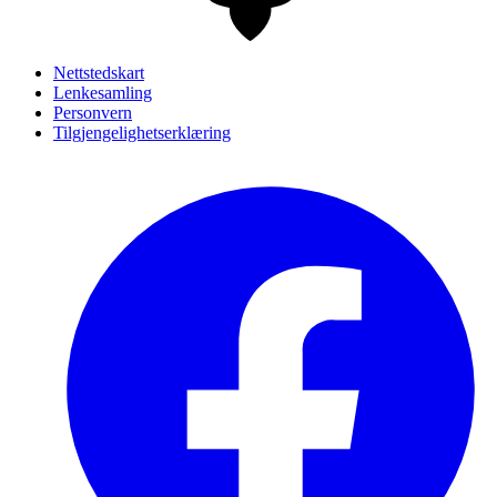
Nettstedskart
Lenkesamling
Personvern
Tilgjengelighetserklæring