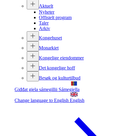
Aktuelt
Nyheter
Offisielt program
Taler
Arkiv
Kongehuset
Monarkiet
Kongelige eiendommer
Det kongelige hoff
Besøk og kulturtilbud
Giđđat giela sámegillii
Sámegiella
Change language to English
English