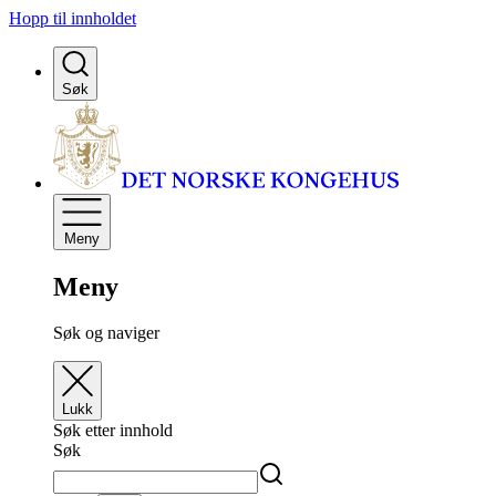
Hopp til innholdet
Søk
Meny
Meny
Søk og naviger
Lukk
Søk etter innhold
Søk