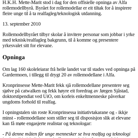
H.K.H. Mette-Marit stod i dag for den offisielle opninga av Alfa
rollemodellbyrå. Byrået for rollemodellar er eit tiltak for å inspirere
fleire unge til å ta realfagleg/teknologisk utdanning.
13. september 2010
Rollemodellbyrået tilbyr skolar å invitere personar som jobbar i yrke
med teknisk/realfagleg bakgrunn, til å komme og presentere
yrkesvalet sitt for elevane.
Opninga
Om lag 160 skoleleiarar frå heile landet var til stades ved opninga på
Gardermoen, i tillegg til drygt 20 av rollemodellane i Alfa.
Kronprinsesse Mette-Marit fekk sjå rollemodellane presentere seg
sjølve på catwalken og fekk høyre eit foredrag av Jørgen Sjåstad,
doktorstipendiat ved UiO, om korleis enkeltmenneske påverkar
ungdoms forhold til realfag.
I opningstalen sin roste Kronprinsessa initiativtakarane og - ikkje
minst - rollemodellane som stiller seg til disposisjon slik at elevane
kan få møte engasjerte realistar og teknologar:
- På denne måten får unge mennesker se hva realfag og teknologi