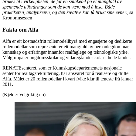
brukes til i virkeligheten, de får en smakebit på et mangfold av
spennende utfordringer som de kan være med å løse. Både
praktikeren, analytikeren, og den kreative kan få brukt sine evner.,
sa
Kronprinsessen
Fakta om Alfa
Alfa er eit kostnadsfritt rollemodellbyrå med engasjerte og dedikerte
rollemodellar som representerer eit mangfald av personlegdommar,
kunnskap og erfaringar innanfor realfaglege og teknologiske yrke.
Målgruppa er ungdomsskolar og vidaregåande skolar i heile landet.
RENATEsenteret, som er Kunnskapsdepartementets nasjonale
senter for realfagsrekruttering, har ansvaret for å realisere og drifte
Alfa. Målet er 20 rollemodellar i kvart fylke klar til teneste frå januar
2011.
(Kjelde: Velgriktig.no)