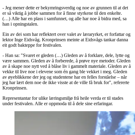
- Jeg mener dette er bekymringsverdig og noe av grunnen til at det
er så viktig å jobbe sammen for å finne styrkene til den enkelte.
(…) Alle har en plass i samfunnet, og alle har noe å bidra med, sa
han i opningstalen.
Ein av dei som har reflektert over valet av læraryrket, er forfattar og
lektor Inge Eidsvåg. Kronprinsen meinte at Eidsvågs tankar danna
eit godt bakteppe for festivalen.
- Han sa: "Svaret er gleden (…) Gleden av å forklare, dele, lytte og
være sammen. Gleden av å forberede, å prøve nye metoder. Gleden
av å skape noe nytt ved å blåse liv i gammelt materiale. Gleden av å
vekke til live noe i elevene som én gang ble vekket i meg. Gleden
av øyeblikkene der jeg og studentene har en felles forståelse – når
jeg har lært dem noe de ikke visste at de ville få bruk for", refererte
Kronprinsen.
Representantar for ulike læringsmiljø frå heile verda er til stades
under festivalen. Alle er oppmoda til å dele sine erfaringar.