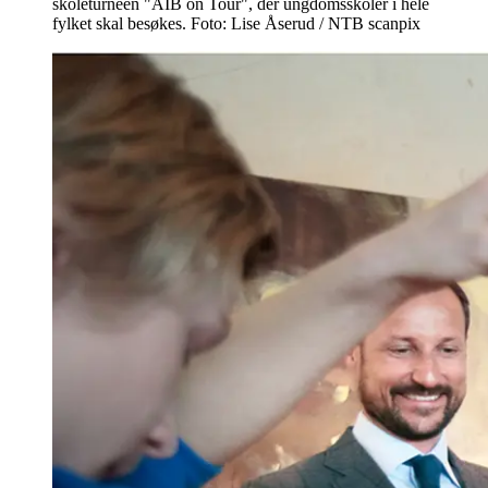
skoleturneen "AIB on Tour", der ungdomsskoler i hele
fylket skal besøkes. Foto: Lise Åserud / NTB scanpix