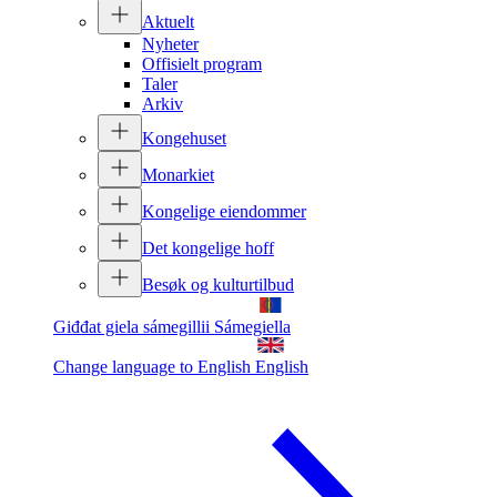
Aktuelt
Nyheter
Offisielt program
Taler
Arkiv
Kongehuset
Monarkiet
Kongelige eiendommer
Det kongelige hoff
Besøk og kulturtilbud
Giđđat giela sámegillii
Sámegiella
Change language to English
English