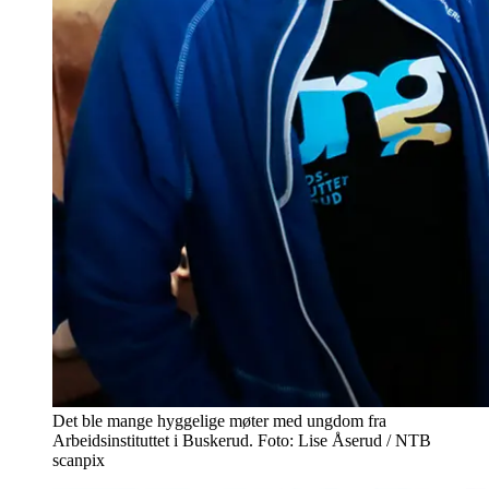
Det ble mange hyggelige møter med ungdom fra
Arbeidsinstituttet i Buskerud. Foto: Lise Åserud / NTB
scanpix