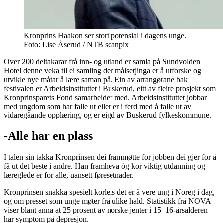
Kronprins Haakon ser stort potensial i dagens unge.
Foto: Lise Åserud / NTB scanpix
Over 200 deltakarar frå inn- og utland er samla på Sundvolden
Hotel denne veka til ei samling der målsetjinga er å utforske og
utvikle nye måtar å lære saman på. Ein av arrangørane bak
festivalen er Arbeidsinstituttet i Buskerud, eitt av fleire prosjekt som
Kronprinsparets Fond samarbeider med. Arbeidsinstituttet jobbar
med ungdom som har falle ut eller er i ferd med å falle ut av
vidaregåande opplæring, og er eigd av Buskerud fylkeskommune.
-Alle har en plass
I talen sin takka Kronprinsen dei frammøtte for jobben dei gjer for å
få ut det beste i andre. Han framheva òg kor viktig utdanning og
læreglede er for alle, uansett føresetnader.
Kronprinsen snakka spesielt korleis det er å vere ung i Noreg i dag,
og om presset som unge møter frå ulike hald. Statistikk frå NOVA
viser blant anna at 25 prosent av norske jenter i 15–16-årsalderen
har symptom på depresjon.