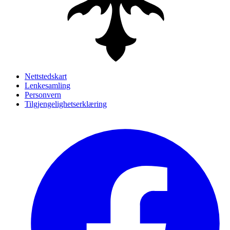
Nettstedskart
Lenkesamling
Personvern
Tilgjengelighetserklæring