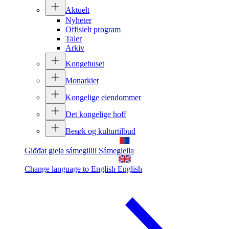
Aktuelt
Nyheter
Offisielt program
Taler
Arkiv
Kongehuset
Monarkiet
Kongelige eiendommer
Det kongelige hoff
Besøk og kulturtilbud
Giđđat giela sámegillii
Sámegiella
Change language to English
English