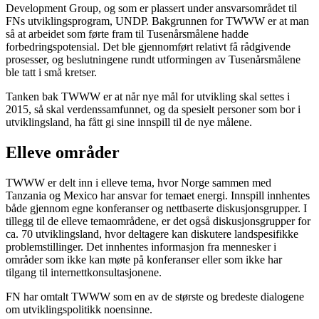
Development Group, og som er plassert under ansvarsområdet til
FNs utviklingsprogram, UNDP. Bakgrunnen for TWWW er at man
så at arbeidet som førte fram til Tusenårsmålene hadde
forbedringspotensial. Det ble gjennomført relativt få rådgivende
prosesser, og beslutningene rundt utformingen av Tusenårsmålene
ble tatt i små kretser.
Tanken bak TWWW er at når nye mål for utvikling skal settes i
2015, så skal verdenssamfunnet, og da spesielt personer som bor i
utviklingsland, ha fått gi sine innspill til de nye målene.
Elleve områder
TWWW er delt inn i elleve tema, hvor Norge sammen med
Tanzania og Mexico har ansvar for temaet energi. Innspill innhentes
både gjennom egne konferanser og nettbaserte diskusjonsgrupper. I
tillegg til de elleve temaområdene, er det også diskusjonsgrupper for
ca. 70 utviklingsland, hvor deltagere kan diskutere landspesifikke
problemstillinger. Det innhentes informasjon fra mennesker i
områder som ikke kan møte på konferanser eller som ikke har
tilgang til internettkonsultasjonene.
FN har omtalt TWWW som en av de største og bredeste dialogene
om utviklingspolitikk noensinne.