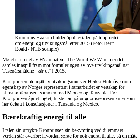
Kronprins Haakon holder åpningstalen på toppmøtet
om energi og utviklingsmål etter 2015 (Foto: Berit
Roald / NTB scanpix)
Møtet er en del av FN-initiativet The World We Want, der det
samles innspill fram mot formuleringen av nye utviklingsmål når
Tusenårsmålene "går ut" i 2015.
Kronprinsen ble møtt av utviklingsminister Heikki Holmås, som i
egenskap av Norges representant i samarbeidet er vertskap for
klimakonferansen, sammen med Mexico og Tanzania. Før
Kronprinsen åpnet møtet, hilste han på ungdomsrepresentanter som
har deltatt i konsultasjoner i Tanzania og Mexico.
Bærekraftig energi til alle
I talen sin uttrykte Kronprinsen sin bekymring ved dilemmaet
verden står overfor: Hvordan sørge for nok energi til alle, på en måte