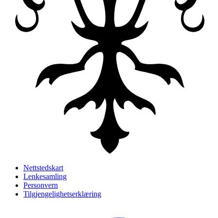
Nettstedskart
Lenkesamling
Personvern
Tilgjengelighetserklæring