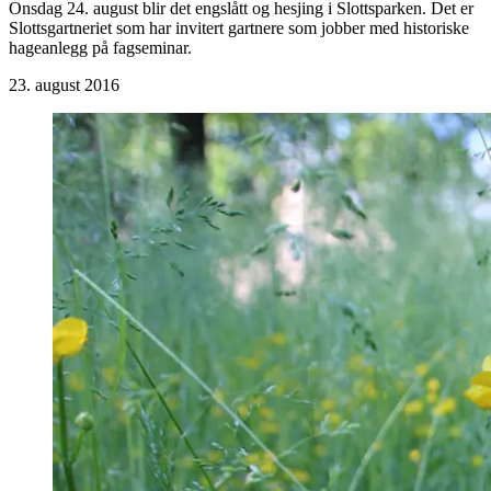
Onsdag 24. august blir det engslått og hesjing i Slottsparken. Det er
Slottsgartneriet som har invitert gartnere som jobber med historiske
hageanlegg på fagseminar.
23. august 2016