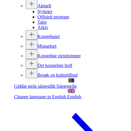
Aktuelt
Nyheter
Offisielt program
Taler
Arkiv
Kongehuset
Monarkiet
Kongelige eiendommer
Det kongelige hoff
Besøk og kulturtilbud
Giđđat giela sámegillii
Sámegiella
Change language to English
English