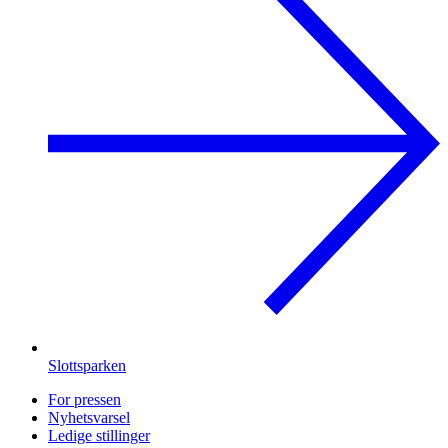
Slottsparken
For pressen
Nyhetsvarsel
Ledige stillinger