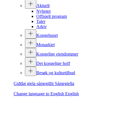
Aktuelt
Nyheter
Offisielt program
Taler
Arkiv
Kongehuset
Monarkiet
Kongelige eiendommer
Det kongelige hoff
Besøk og kulturtilbud
Giđđat giela sámegillii
Sámegiella
Change language to English
English