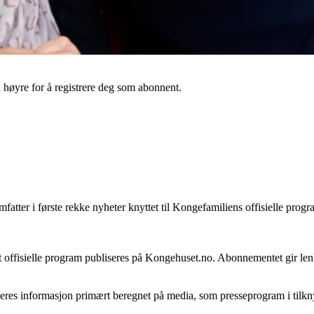
l høyre for å registrere deg som abonnent.
tter i første rekke nyheter knyttet til Kongefamiliens offisielle progra
t offisielle program publiseres på Kongehuset.no. Abonnementet gir lenke
iseres informasjon primært beregnet på media, som presseprogram i tilk