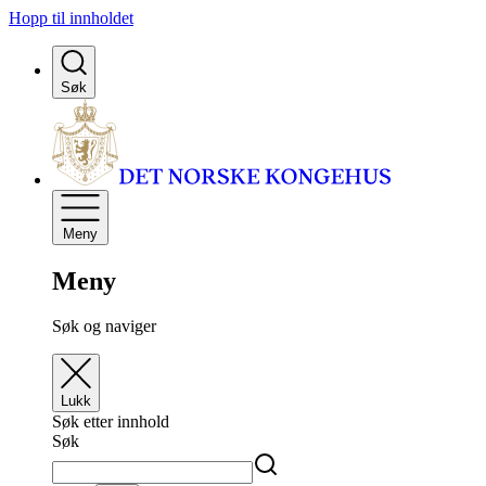
Hopp til innholdet
Søk
Meny
Meny
Søk og naviger
Lukk
Søk etter innhold
Søk