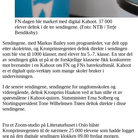
FN-dagen ble markert med digital Kahoot. 37 000
elever deltok i de tre sendingene. (Foto: NTB / Terje
Bendiksby)
Sendingene, med Markus Bailey som programleder, var delt opp
etter skoletrinn, og Kronprinsregenten deltok direkte i sendingen
som ble vist til 1000 klasser, med elever fra 5.-7. klasse. En stor del
av sendingen gikk ut på at de forskjellige klassene fikk konkurrere
mot hverandre i en Kahoot om FN og FNs bærekraftsmål. Kahoot
er et digitalt quiz-verktøy som mange skoler bruker i
undervisningen.
I de senere sendingene, sendingene for ungdomsskolen og
videregående, deltok Kronprins Haakon ved at han stilte et av
spørsmålene i Kahoot-quizen. Statsminister Erna Solberg og
Stortingspresident Tone Wilhelmsen Trøen deltok direkte i disse
sendingene.
Fra et Zoom-studio på Litteraturhuset i Oslo hilste
Kronprinsregenten til de nærmere 25 000 elevene som hadde logget
seg på den digitale sendingen klokken 09.00 fredag morgen.