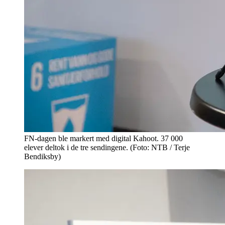
FN-dagen ble markert med digital Kahoot. 37 000
elever deltok i de tre sendingene. (Foto: NTB / Terje
Bendiksby)