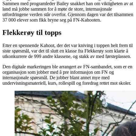
Sammen med programleder Bailey snakket han om viktigheten av at
land må jobbe sammen for å møte de store, internasjonale
utfordringene verden står overfor. Gjennom dagen var det tilsammen
37 000 elever som fikk bryne seg på FN-Kahooten.
Flekkerøy til topps
Etter en spennende Kahoot, der det var kniving i toppen helt frem til
siste spørsmål, var det til slutt en klasse fra Flekkerøy som klarte å
utkonkurrere de 999 andre klassene, og stakk av med førsteplassen.
Den digitale markeringen ble arrangert av FN-sambandet, som er en
organisasjon som jobber med å pre informasjon om FN og
internasjonale spørsmål. De jobber blant annet mye med
undervisningsmateriell, kurs, rollespill og foredrag rettet mot skoler.