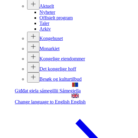
Aktuelt
Nyheter
Offisielt program
Taler
Arkiv
Kongehuset
Monarkiet
Kongelige eiendommer
Det kongelige hoff
Besøk og kulturtilbud
Giđđat giela sámegillii
Sámegiella
Change language to English
English