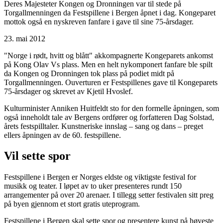
Deres Majesteter Kongen og Dronningen var til stede på
Torgallmenningen da Festspillene i Bergen åpnet i dag. Kongeparet
mottok også en nyskreven fanfare i gave til sine 75-årsdager.
23. mai 2012
"Norge i rødt, hvitt og blått" akkompagnerte Kongeparets ankomst
på Kong Olav Vs plass. Men en helt nykomponert fanfare ble spilt
da Kongen og Dronningen tok plass på podiet midt på
Torgallmenningen. Ouverturen er Festspillenes gave til Kongeparets
75-årsdager og skrevet av Kjetil Hvoslef.
Kulturminister Anniken Huitfeldt sto for den formelle åpningen, som
også inneholdt tale av Bergens ordfører og forfatteren Dag Solstad,
årets festspilltaler. Kunstneriske innslag – sang og dans – preget
ellers åpningen av de 60. festspillene.
Vil sette spor
Festspillene i Bergen er Norges eldste og viktigste festival for
musikk og teater. I løpet av to uker presenteres rundt 150
arrangementer på over 20 arenaer. I tillegg setter festivalen sitt preg
på byen gjennom et stort gratis uteprogram.
Festspillene i Bergen skal sette spor og presentere kunst på høyeste