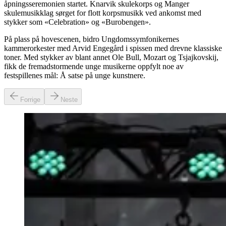
åpningsseremonien startet. Knarvik skulekorps og Manger
skulemusikklag sørget for flott korpsmusikk ved ankomst med
stykker som «Celebration» og «Burobengen».
På plass på hovescenen, bidro Ungdomssymfonikernes
kammerorkester med Arvid Engegård i spissen med drevne klassiske
toner. Med stykker av blant annet Ole Bull, Mozart og Tsjajkovskij,
fikk de fremadstormende unge musikerne oppfylt noe av
festspillenes mål: Å satse på unge kunstnere.
Forrige
Neste