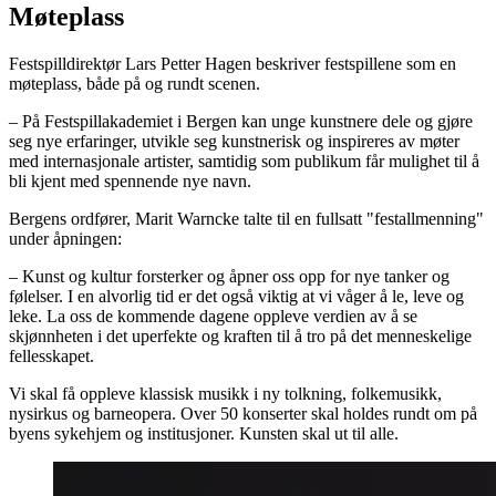
Møteplass
Festspilldirektør Lars Petter Hagen beskriver festspillene som en
møteplass, både på og rundt scenen.
– På Festspillakademiet i Bergen kan unge kunstnere dele og gjøre
seg nye erfaringer, utvikle seg kunstnerisk og inspireres av møter
med internasjonale artister, samtidig som publikum får mulighet til å
bli kjent med spennende nye navn.
Bergens ordfører, Marit Warncke talte til en fullsatt "festallmenning"
under åpningen:
– Kunst og kultur forsterker og åpner oss opp for nye tanker og
følelser. I en alvorlig tid er det også viktig at vi våger å le, leve og
leke. La oss de kommende dagene oppleve verdien av å se
skjønnheten i det uperfekte og kraften til å tro på det menneskelige
fellesskapet.
Vi skal få oppleve klassisk musikk i ny tolkning, folkemusikk,
nysirkus og barneopera. Over 50 konserter skal holdes rundt om på
byens sykehjem og institusjoner. Kunsten skal ut til alle.