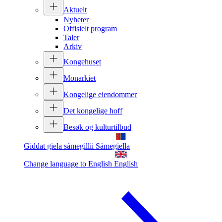
Aktuelt
Nyheter
Offisielt program
Taler
Arkiv
Kongehuset
Monarkiet
Kongelige eiendommer
Det kongelige hoff
Besøk og kulturtilbud
Giđđat giela sámegillii
Sámegiella
Change language to English
English