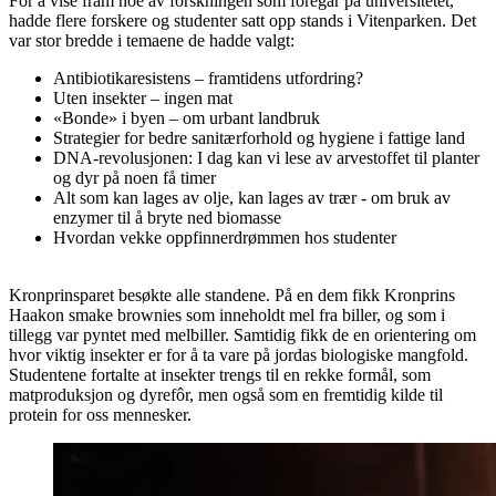
For å vise fram noe av forskningen som foregår på universitetet,
hadde flere forskere og studenter satt opp stands i Vitenparken. Det
var stor bredde i temaene de hadde valgt:
Antibiotikaresistens – framtidens utfordring?
Uten insekter – ingen mat
«Bonde» i byen – om urbant landbruk
Strategier for bedre sanitærforhold og hygiene i fattige land
DNA-revolusjonen: I dag kan vi lese av arvestoffet til planter
og dyr på noen få timer
Alt som kan lages av olje, kan lages av trær - om bruk av
enzymer til å bryte ned biomasse
Hvordan vekke oppfinnerdrømmen hos studenter
Kronprinsparet besøkte alle standene. På en dem fikk Kronprins
Haakon smake brownies som inneholdt mel fra biller, og som i
tillegg var pyntet med melbiller. Samtidig fikk de en orientering om
hvor viktig insekter er for å ta vare på jordas biologiske mangfold.
Studentene fortalte at insekter trengs til en rekke formål, som
matproduksjon og dyrefôr, men også som en fremtidig kilde til
protein for oss mennesker.