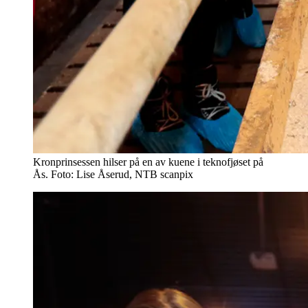
Kronprinsessen hilser på en av kuene i teknofjøset på
Ås. Foto: Lise Åserud, NTB scanpix