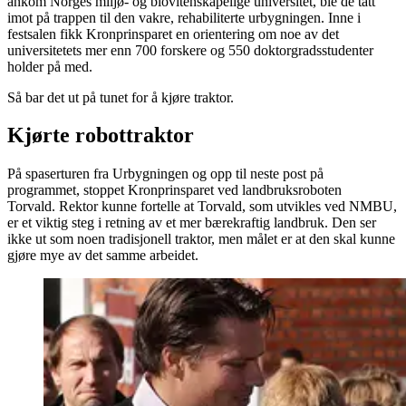
ankom Norges miljø- og biovitenskapelige universitet, ble de tatt
imot på trappen til den vakre, rehabiliterte urbygningen. Inne i
festsalen fikk Kronprinsparet en orientering om noe av det
universitetets mer enn 700 forskere og 550 doktorgradsstudenter
holder på med.
Så bar det ut på tunet for å kjøre traktor.
Kjørte robottraktor
På spaserturen fra Urbygningen og opp til neste post på
programmet, stoppet Kronprinsparet ved landbruksroboten
Torvald. Rektor kunne fortelle at Torvald, som utvikles ved NMBU,
er et viktig steg i retning av et mer bærekraftig landbruk. Den ser
ikke ut som noen tradisjonell traktor, men målet er at den skal kunne
gjøre mye av det samme arbeidet.