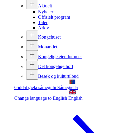
Aktuelt
Nyheter
Offisielt program
Taler
Arkiv
Kongehuset
Monarkiet
Kongelige eiendommer
Det kongelige hoff
Besøk og kulturtilbud
Giđđat giela sámegillii
Sámegiella
Change language to English
English