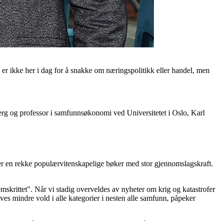
g er ikke her i dag for å snakke om næringspolitikk eller handel, men
berg og professor i samfunnsøkonomi ved Universitetet i Oslo, Karl
ter en rekke populærvitenskapelige bøker med stor gjennomslagskraft.
mskrittet". Når vi stadig overveldes av nyheter om krig og katastrofer
tøves mindre vold i alle kategorier i nesten alle samfunn, påpeker