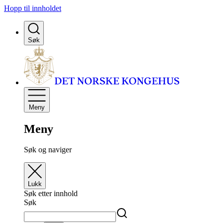
Hopp til innholdet
Søk
Meny
Meny
Søk og naviger
Lukk
Søk etter innhold
Søk