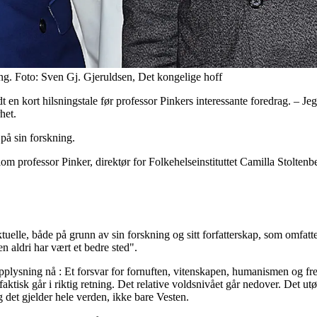
ing. Foto: Sven Gj. Gjeruldsen, Det kongelige hoff
 en kort hilsningstale før professor Pinkers interessante foredrag. – Je
het.
på sin forskning.
om professor Pinker, direktør for Folkehelseinstituttet Camilla Stolten
uelle, både på grunn av sin forskning og sitt forfatterskap, som omfat
n aldri har vært et bedre sted".
Opplysning nå : Et forsvar for fornuften, vitenskapen, humanismen og fre
n faktisk går i riktig retning. Det relative voldsnivået går nedover. Det u
g det gjelder hele verden, ikke bare Vesten.