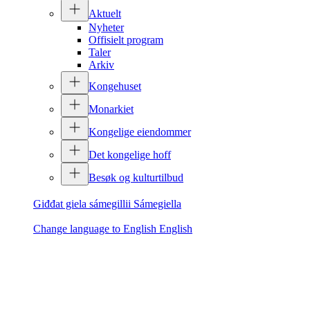
Aktuelt
Nyheter
Offisielt program
Taler
Arkiv
Kongehuset
Monarkiet
Kongelige eiendommer
Det kongelige hoff
Besøk og kulturtilbud
Giđđat giela sámegillii
Sámegiella
Change language to English
English