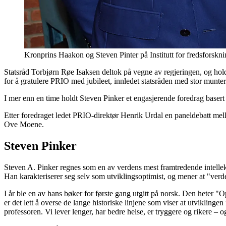
Kronprins Haakon og Steven Pinter på Institutt for fredsforskn
Statsråd Torbjørn Røe Isaksen deltok på vegne av regjeringen, og holdt
for å gratulere PRIO med jubileet, innledet statsråden med stor munter
I mer enn en time holdt Steven Pinker et engasjerende foredrag basert 
Etter foredraget ledet PRIO-direktør Henrik Urdal en paneldebatt mell
Ove Moene.
Steven Pinker
Steven A. Pinker regnes som en av verdens mest framtredende intellekt
Han karakteriserer seg selv som utviklingsoptimist, og mener at "verde
I år ble en av hans bøker for første gang utgitt på norsk. Den heter "
er det lett å overse de lange historiske linjene som viser at utviklinge
professoren. Vi lever lenger, har bedre helse, er tryggere og rikere – o